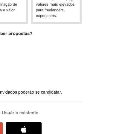
inação de
valores mais elevados
a e valor.
para freelancers
experientes.
eber propostas?
nvidados poderão se candidatar.
Usuário existente