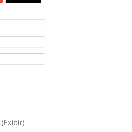
s
(Exibir)