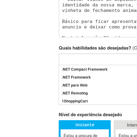
Quais habilidades são desejadas?
(O
.NET Compact Framework
.NET Framework
.NET para Web
.NET Remoting
1ShoppingCart
3DS Max
Nível de experiência desejado
3GSM
Iniciante
Inter
4D Dimension
802.11
Estou a procura de
Estou a p