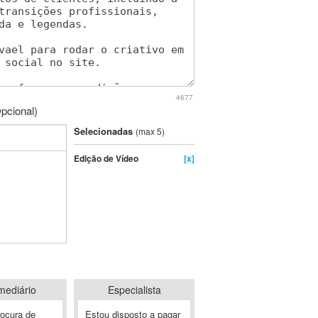
4677
pcional)
Selecionadas
(max 5)
Edição de Vídeo
[x]
mediário
Especialista
rocura de
Estou disposto a pagar