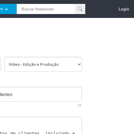
Login
rs
33