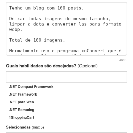
4635
Quais habilidades são desejadas?
(Opcional)
.NET Compact Framework
.NET Framework
.NET para Web
.NET Remoting
1ShoppingCart
3DS Max
Selecionadas
(max 5)
3GSM