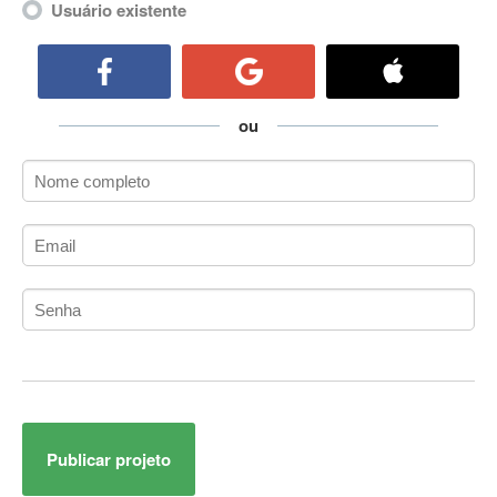
Usuário existente
ActiveCollab
ActiveX
ActiveX Data Objects (ADO)
Ada
ou
Adianti Framework
ADK
Administração
Administração Acadêmica
Administração de Artistas e Repertórios
Administração de Banco de Dados
Administração de Redes
Administração PostgreSQL
Administrador de Sistemas
ADO.NET
ADO.NET Entity Framework
Adobe After Effects
Publicar projeto
Adobe AIR