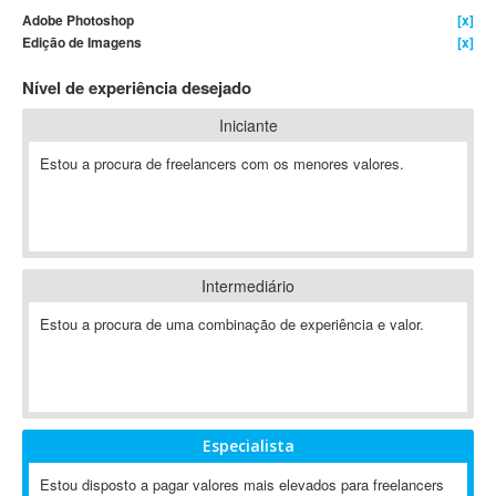
Adobe Photoshop
[x]
4D Dimension
Edição de Imagens
[x]
802.11
Nível de experiência desejado
A&P
A-GPS
Iniciante
A2Billing
Estou a procura de freelancers com os menores valores.
AAUS Scientific Diver
Ab Initio
ABAP
Abaqus
Intermediário
ABBYY FineReader
ABIS
Estou a procura de uma combinação de experiência e valor.
AbleCommerce
Ableton
Ableton Live
Ableton Push
Especialista
Abstract
Estou disposto a pagar valores mais elevados para freelancers
Abstract Window Toolkit (AWT)