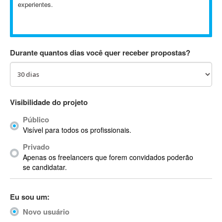
experientes.
Absynth
AC Drives
AC3
ACARS
Durante quantos dias você quer receber propostas?
AccountMate
ACDSee
ACID Pro
ACPI
Visibilidade do projeto
Acrobat
Público
Acrobat X
Visível para todos os profissionais.
Acronis
Privado
ACT
Apenas os freelancers que forem convidados poderão
Actian
se candidatar.
Actimize
ActionScript
Eu sou um:
ActionScript 3
Novo usuário
Active Directory