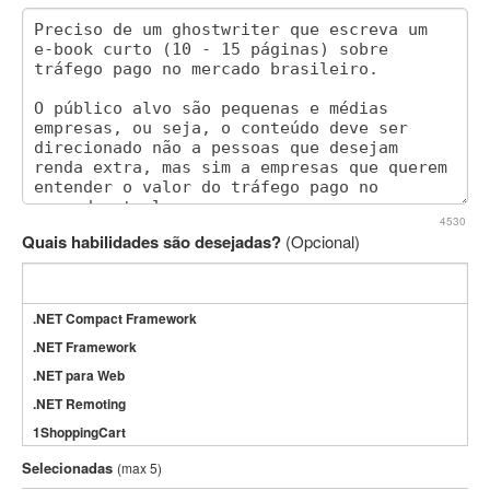
4530
Quais habilidades são desejadas?
(Opcional)
.NET Compact Framework
.NET Framework
.NET para Web
.NET Remoting
1ShoppingCart
3DS Max
Selecionadas
(max 5)
3GSM