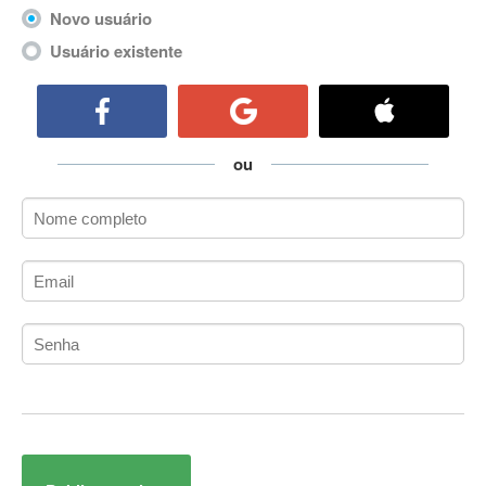
ActiveCollab
Novo usuário
ActiveX
Usuário existente
ActiveX Data Objects (ADO)
Ada
Adianti Framework
ADK
ou
Administração
Administração Acadêmica
Administração de Artistas e Repertórios
Administração de Banco de Dados
Administração de Redes
Administração PostgreSQL
Administrador de Sistemas
ADO.NET
ADO.NET Entity Framework
Adobe After Effects
Adobe AIR