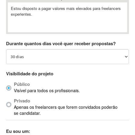
Absynth
Estou disposto a pagar valores mais elevados para freelancers
AC Drives
experientes.
AC3
ACARS
AccountMate
Durante quantos dias você quer receber propostas?
ACDSee
ACID Pro
ACPI
Acrobat
Visibilidade do projeto
Acrobat X
Público
Acronis
Visível para todos os profissionais.
ACT
Actian
Privado
Apenas os freelancers que forem convidados poderão
Actimize
se candidatar.
ActionScript
ActionScript 3
Eu sou um:
Active Directory