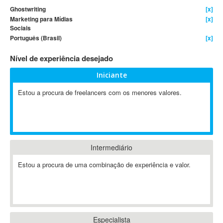
Ghostwriting
[x]
4D Dimension
Marketing para Mídias
[x]
802.11
Sociais
Português (Brasil)
[x]
A&P
A-GPS
Nível de experiência desejado
A2Billing
Iniciante
AAUS Scientific Diver
Ab Initio
Estou a procura de freelancers com os menores valores.
ABAP
Abaqus
ABBYY FineReader
ABIS
Intermediário
AbleCommerce
Estou a procura de uma combinação de experiência e valor.
Ableton
Ableton Live
Ableton Push
Abstract
Especialista
Abstract Window Toolkit (AWT)