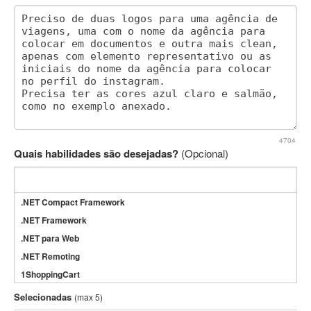
4704
Quais habilidades são desejadas?
(Opcional)
.NET Compact Framework
.NET Framework
.NET para Web
.NET Remoting
1ShoppingCart
3DS Max
Selecionadas
(max 5)
3GSM