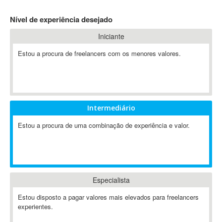
4D Dimension
Nível de experiência desejado
802.11
Iniciante
A&P
A-GPS
Estou a procura de freelancers com os menores valores.
A2Billing
AAUS Scientific Diver
Ab Initio
ABAP
Intermediário
Abaqus
Estou a procura de uma combinação de experiência e valor.
ABBYY FineReader
ABIS
AbleCommerce
Ableton
Especialista
Ableton Live
Ableton Push
Estou disposto a pagar valores mais elevados para freelancers
Abstract
experientes.
Abstract Window Toolkit (AWT)