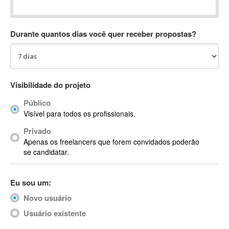
Absynth
AC Drives
Durante quantos dias você quer receber propostas?
AC3
ACARS
AccountMate
ACDSee
Visibilidade do projeto
ACID Pro
Público
ACPI
Visível para todos os profissionais.
Acrobat
Acrobat X
Privado
Apenas os freelancers que forem convidados poderão
Acronis
se candidatar.
ACT
Actian
Eu sou um:
Actimize
ActionScript
Novo usuário
ActionScript 3
Usuário existente
Active Directory