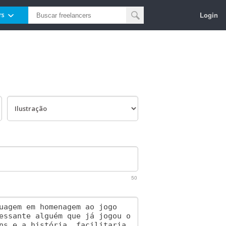
Login
rs
50