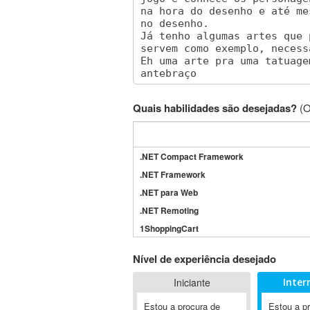
Quais habilidades são desejadas?
(O
.NET Compact Framework
.NET Framework
.NET para Web
.NET Remoting
1ShoppingCart
3DS Max
Nível de experiência desejado
3GSM
Iniciante
Inter
4D Dimension
802.11
Estou a procura de
Estou a p