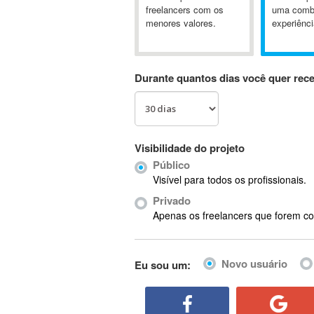
A&P
freelancers com os
uma comb
menores valores.
experiênci
A-GPS
A2Billing
AAUS Scientific Diver
Durante quantos dias você quer rec
Ab Initio
ABAP
Abaqus
ABBYY FineReader
Visibilidade do projeto
ABIS
Público
AbleCommerce
Visível para todos os profissionais.
Ableton
Privado
Ableton Live
Apenas os freelancers que forem co
Ableton Push
Abstract
Novo usuário
Eu sou um:
Abstract Window Toolkit (AWT)
Absynth
AC Drives