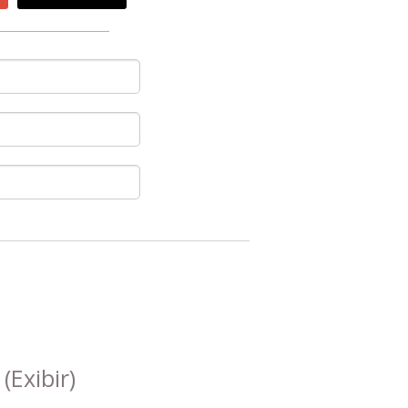
s
(Exibir)