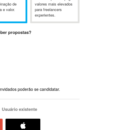
inação de
valores mais elevados
a e valor.
para freelancers
experientes.
eber propostas?
nvidados poderão se candidatar.
Usuário existente