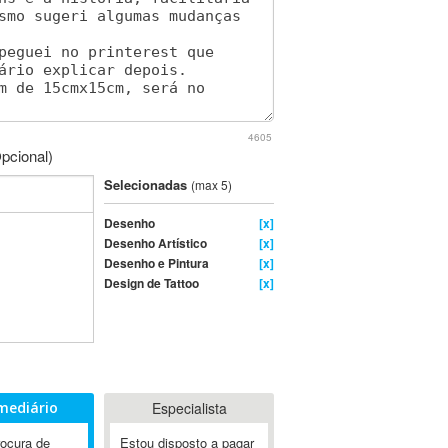
4605
pcional)
Selecionadas
(max 5)
Desenho
[x]
Desenho Artístico
[x]
Desenho e Pintura
[x]
Design de Tattoo
[x]
mediário
Especialista
rocura de
Estou disposto a pagar