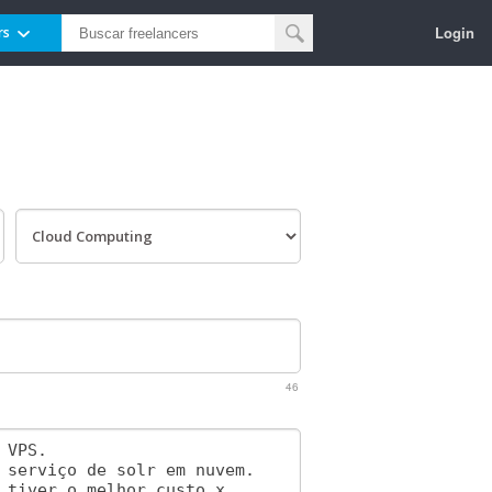
Login
rs
46