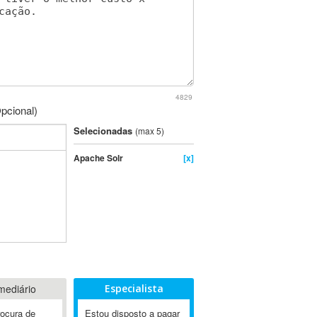
4829
pcional)
Selecionadas
(max 5)
Apache Solr
[x]
mediário
Especialista
rocura de
Estou disposto a pagar