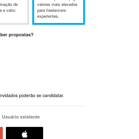
inação de
valores mais elevados
a e valor.
para freelancers
experientes.
eber propostas?
nvidados poderão se candidatar.
Usuário existente