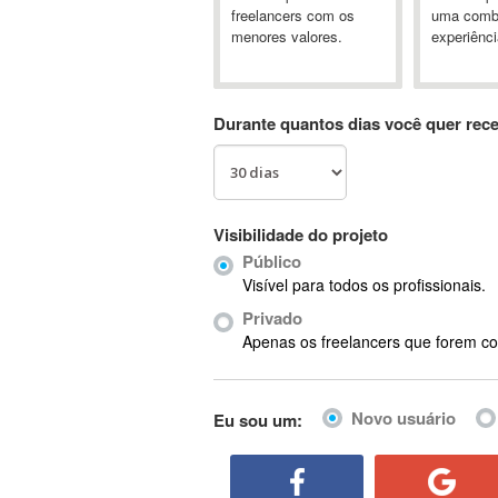
A&P
freelancers com os
uma comb
menores valores.
experiênci
A-GPS
A2Billing
AAUS Scientific Diver
Durante quantos dias você quer rec
Ab Initio
ABAP
Abaqus
ABBYY FineReader
Visibilidade do projeto
ABIS
Público
AbleCommerce
Visível para todos os profissionais.
Ableton
Privado
Ableton Live
Apenas os freelancers que forem co
Ableton Push
Abstract
Novo usuário
Eu sou um:
Abstract Window Toolkit (AWT)
Absynth
AC Drives