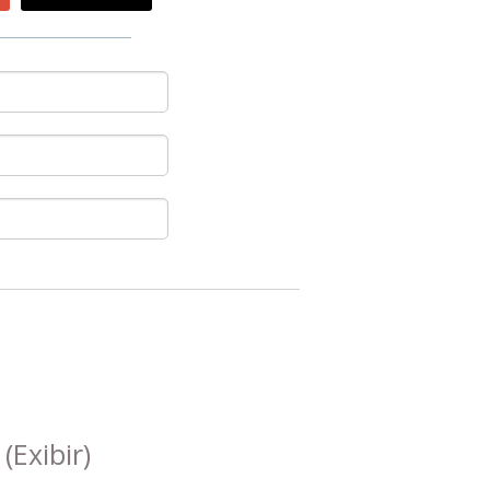
s
(Exibir)