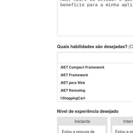
Quais habilidades são desejadas?
(O
.NET Compact Framework
.NET Framework
.NET para Web
.NET Remoting
1ShoppingCart
3DS Max
Nível de experiência desejado
3GSM
Iniciante
Inter
4D Dimension
802.11
Estou a procura de
Estou a p