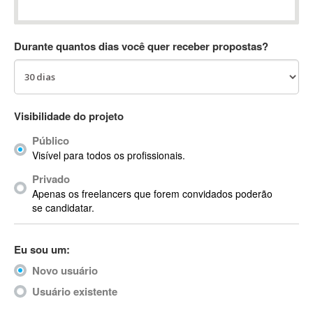
Absynth
AC Drives
Durante quantos dias você quer receber propostas?
AC3
ACARS
AccountMate
ACDSee
Visibilidade do projeto
ACID Pro
Público
ACPI
Visível para todos os profissionais.
Acrobat
Acrobat X
Privado
Apenas os freelancers que forem convidados poderão
Acronis
se candidatar.
ACT
Actian
Eu sou um:
Actimize
ActionScript
Novo usuário
ActionScript 3
Usuário existente
Active Directory