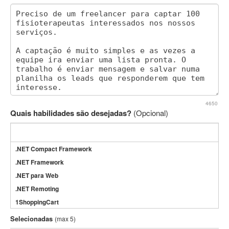
4650
Quais habilidades são desejadas?
(Opcional)
.NET Compact Framework
.NET Framework
.NET para Web
.NET Remoting
1ShoppingCart
3DS Max
Selecionadas
(max 5)
3GSM