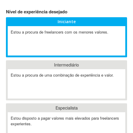
4D Dimension
Nível de experiência desejado
802.11
Iniciante
A&P
A-GPS
Estou a procura de freelancers com os menores valores.
A2Billing
AAUS Scientific Diver
Ab Initio
ABAP
Intermediário
Abaqus
Estou a procura de uma combinação de experiência e valor.
ABBYY FineReader
ABIS
AbleCommerce
Ableton
Especialista
Ableton Live
Ableton Push
Estou disposto a pagar valores mais elevados para freelancers
Abstract
experientes.
Abstract Window Toolkit (AWT)