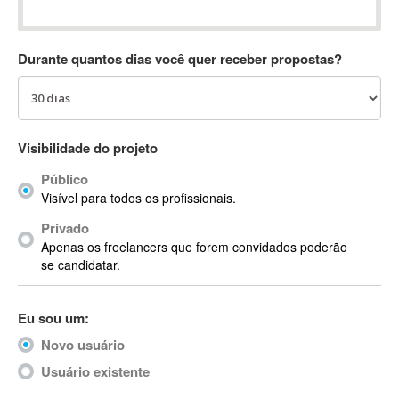
Absynth
AC Drives
Durante quantos dias você quer receber propostas?
AC3
ACARS
AccountMate
ACDSee
Visibilidade do projeto
ACID Pro
Público
ACPI
Visível para todos os profissionais.
Acrobat
Acrobat X
Privado
Apenas os freelancers que forem convidados poderão
Acronis
se candidatar.
ACT
Actian
Eu sou um:
Actimize
ActionScript
Novo usuário
ActionScript 3
Usuário existente
Active Directory