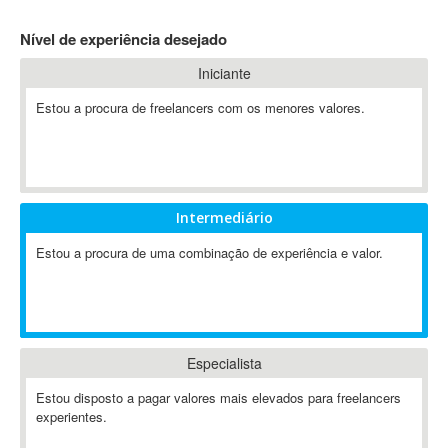
4D Dimension
Nível de experiência desejado
802.11
Iniciante
A&P
A-GPS
Estou a procura de freelancers com os menores valores.
A2Billing
AAUS Scientific Diver
Ab Initio
ABAP
Intermediário
Abaqus
Estou a procura de uma combinação de experiência e valor.
ABBYY FineReader
ABIS
AbleCommerce
Ableton
Especialista
Ableton Live
Ableton Push
Estou disposto a pagar valores mais elevados para freelancers
Abstract
experientes.
Abstract Window Toolkit (AWT)