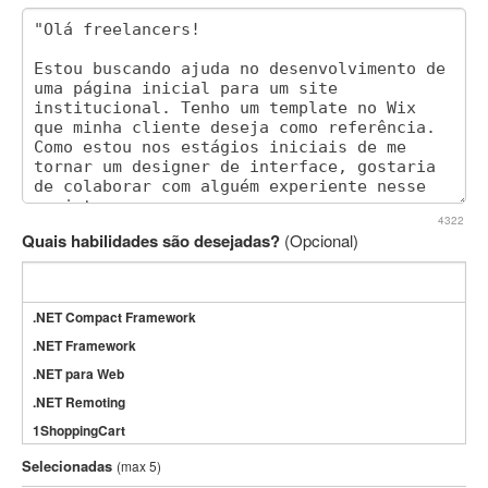
4322
Quais habilidades são desejadas?
(Opcional)
.NET Compact Framework
.NET Framework
.NET para Web
.NET Remoting
1ShoppingCart
3DS Max
Selecionadas
(max 5)
3GSM