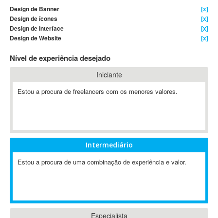
Design de Banner
[x]
4D Dimension
Design de ícones
[x]
802.11
Design de Interface
[x]
A&P
Design de Website
[x]
A-GPS
Nível de experiência desejado
A2Billing
Iniciante
AAUS Scientific Diver
Ab Initio
Estou a procura de freelancers com os menores valores.
ABAP
Abaqus
ABBYY FineReader
ABIS
Intermediário
AbleCommerce
Estou a procura de uma combinação de experiência e valor.
Ableton
Ableton Live
Ableton Push
Abstract
Abstract Window Toolkit (AWT)
Especialista