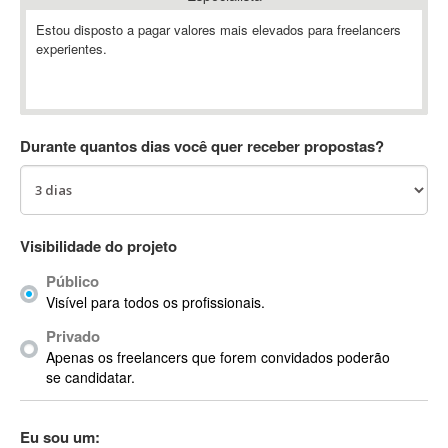
Absynth
Estou disposto a pagar valores mais elevados para freelancers
AC Drives
experientes.
AC3
ACARS
AccountMate
Durante quantos dias você quer receber propostas?
ACDSee
ACID Pro
ACPI
Acrobat
Visibilidade do projeto
Acrobat X
Acronis
Público
Visível para todos os profissionais.
ACT
Actian
Privado
Apenas os freelancers que forem convidados poderão
Actimize
se candidatar.
ActionScript
ActionScript 3
Eu sou um:
Active Directory