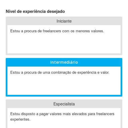
4D Dimension
Nível de experiência desejado
802.11
Iniciante
A&P
A-GPS
Estou a procura de freelancers com os menores valores.
A2Billing
AAUS Scientific Diver
Ab Initio
ABAP
Intermediário
Abaqus
Estou a procura de uma combinação de experiência e valor.
ABBYY FineReader
ABIS
AbleCommerce
Ableton
Especialista
Ableton Live
Ableton Push
Estou disposto a pagar valores mais elevados para freelancers
Abstract
experientes.
Abstract Window Toolkit (AWT)