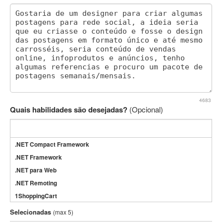
4683
Quais habilidades são desejadas?
(Opcional)
.NET Compact Framework
.NET Framework
.NET para Web
.NET Remoting
1ShoppingCart
3DS Max
Selecionadas
(max 5)
3GSM