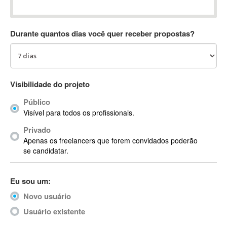
Absynth
AC Drives
Durante quantos dias você quer receber propostas?
AC3
ACARS
AccountMate
ACDSee
Visibilidade do projeto
ACID Pro
Público
ACPI
Visível para todos os profissionais.
Acrobat
Acrobat X
Privado
Apenas os freelancers que forem convidados poderão
Acronis
se candidatar.
ACT
Actian
Eu sou um:
Actimize
ActionScript
Novo usuário
ActionScript 3
Usuário existente
Active Directory