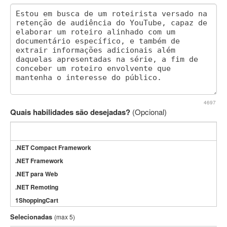
4697
Quais habilidades são desejadas?
(Opcional)
.NET Compact Framework
.NET Framework
.NET para Web
.NET Remoting
1ShoppingCart
3DS Max
Selecionadas
(max 5)
3GSM