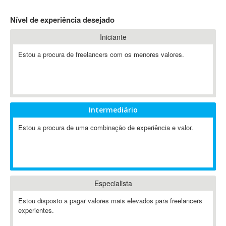
4D Dimension
Nível de experiência desejado
802.11
Iniciante
A&P
A-GPS
Estou a procura de freelancers com os menores valores.
A2Billing
AAUS Scientific Diver
Ab Initio
ABAP
Intermediário
Abaqus
Estou a procura de uma combinação de experiência e valor.
ABBYY FineReader
ABIS
AbleCommerce
Ableton
Especialista
Ableton Live
Ableton Push
Estou disposto a pagar valores mais elevados para freelancers
Abstract
experientes.
Abstract Window Toolkit (AWT)