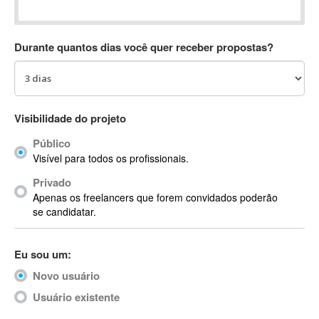
Absynth
AC Drives
Durante quantos dias você quer receber propostas?
AC3
ACARS
AccountMate
ACDSee
Visibilidade do projeto
ACID Pro
Público
ACPI
Visível para todos os profissionais.
Acrobat
Acrobat X
Privado
Apenas os freelancers que forem convidados poderão
Acronis
se candidatar.
ACT
Actian
Eu sou um:
Actimize
ActionScript
Novo usuário
ActionScript 3
Usuário existente
Active Directory