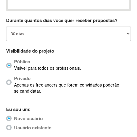
Absynth
AC Drives
Durante quantos dias você quer receber propostas?
AC3
ACARS
AccountMate
ACDSee
Visibilidade do projeto
ACID Pro
Público
ACPI
Visível para todos os profissionais.
Acrobat
Acrobat X
Privado
Apenas os freelancers que forem convidados poderão
Acronis
se candidatar.
ACT
Actian
Eu sou um:
Actimize
ActionScript
Novo usuário
ActionScript 3
Usuário existente
Active Directory