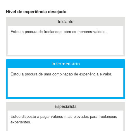
4D Dimension
Nível de experiência desejado
802.11
Iniciante
A&P
A-GPS
Estou a procura de freelancers com os menores valores.
A2Billing
AAUS Scientific Diver
Ab Initio
ABAP
Intermediário
Abaqus
Estou a procura de uma combinação de experiência e valor.
ABBYY FineReader
ABIS
AbleCommerce
Ableton
Especialista
Ableton Live
Ableton Push
Estou disposto a pagar valores mais elevados para freelancers
Abstract
experientes.
Abstract Window Toolkit (AWT)