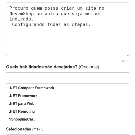
4889
Quais habilidades são desejadas?
(Opcional)
.NET Compact Framework
.NET Framework
.NET para Web
.NET Remoting
1ShoppingCart
3DS Max
Selecionadas
(max 5)
3GSM