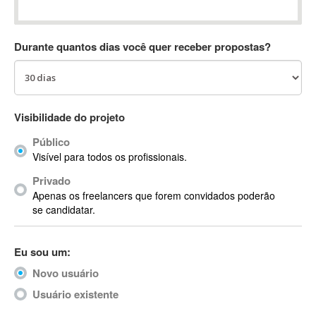
Absynth
AC Drives
Durante quantos dias você quer receber propostas?
AC3
ACARS
AccountMate
ACDSee
Visibilidade do projeto
ACID Pro
Público
ACPI
Visível para todos os profissionais.
Acrobat
Acrobat X
Privado
Apenas os freelancers que forem convidados poderão
Acronis
se candidatar.
ACT
Actian
Eu sou um:
Actimize
ActionScript
Novo usuário
ActionScript 3
Usuário existente
Active Directory