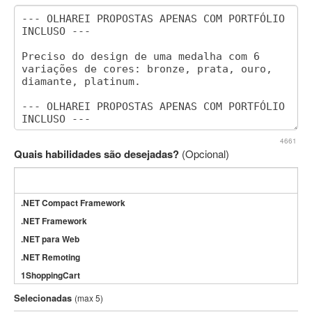
4661
Quais habilidades são desejadas?
(Opcional)
.NET Compact Framework
.NET Framework
.NET para Web
.NET Remoting
1ShoppingCart
3DS Max
Selecionadas
(max 5)
3GSM