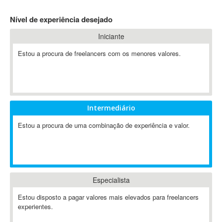
4D Dimension
Nível de experiência desejado
802.11
Iniciante
A&P
A-GPS
Estou a procura de freelancers com os menores valores.
A2Billing
AAUS Scientific Diver
Ab Initio
ABAP
Intermediário
Abaqus
Estou a procura de uma combinação de experiência e valor.
ABBYY FineReader
ABIS
AbleCommerce
Ableton
Especialista
Ableton Live
Ableton Push
Estou disposto a pagar valores mais elevados para freelancers
Abstract
experientes.
Abstract Window Toolkit (AWT)