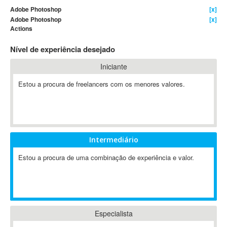
Adobe Photoshop
[x]
4D Dimension
Adobe Photoshop
[x]
802.11
Actions
A&P
Nível de experiência desejado
A-GPS
A2Billing
Iniciante
AAUS Scientific Diver
Estou a procura de freelancers com os menores valores.
Ab Initio
ABAP
Abaqus
ABBYY FineReader
Intermediário
ABIS
Estou a procura de uma combinação de experiência e valor.
AbleCommerce
Ableton
Ableton Live
Ableton Push
Abstract
Especialista
Abstract Window Toolkit (AWT)