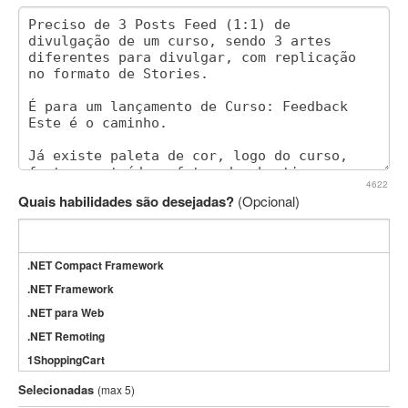
4622
Quais habilidades são desejadas?
(Opcional)
.NET Compact Framework
.NET Framework
.NET para Web
.NET Remoting
1ShoppingCart
3DS Max
Selecionadas
(max 5)
3GSM