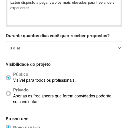
Estou disposto a pagar valores mais elevados para freelancers
Absynth
experientes.
AC Drives
AC3
ACARS
Durante quantos dias você quer receber propostas?
AccountMate
ACDSee
ACID Pro
ACPI
Visibilidade do projeto
Acrobat
Acrobat X
Público
Acronis
Visível para todos os profissionais.
ACT
Privado
Actian
Apenas os freelancers que forem convidados poderão
se candidatar.
Actimize
ActionScript
ActionScript 3
Eu sou um:
Active Directory
Novo usuário