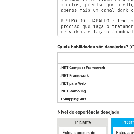
Quais habilidades são desejadas?
(O
.NET Compact Framework
.NET Framework
.NET para Web
.NET Remoting
1ShoppingCart
3DS Max
Nível de experiência desejado
3GSM
Iniciante
Inter
4D Dimension
802.11
Estou a procura de
Estou a p