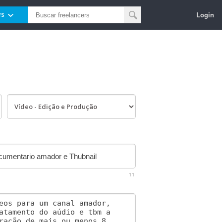
Login
rs
11