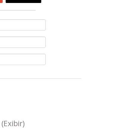
s
(Exibir)