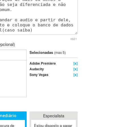
4601
pcional)
Selecionadas
(max 5)
Adobe Premiere
[x]
Audacity
[x]
Sony Vegas
[x]
mediário
Especialista
rocura de
Estou disposto a pagar