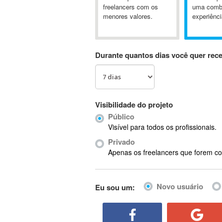
A&P
freelancers com os
uma comb
menores valores.
experiênci
A-GPS
A2Billing
AAUS Scientific Diver
Durante quantos dias você quer rec
Ab Initio
ABAP
Abaqus
ABBYY FineReader
Visibilidade do projeto
ABIS
Público
AbleCommerce
Visível para todos os profissionais.
Ableton
Privado
Ableton Live
Apenas os freelancers que forem co
Ableton Push
Abstract
Novo usuário
Eu sou um:
Abstract Window Toolkit (AWT)
Absynth
AC Drives