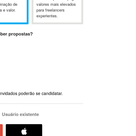
inação de
valores mais elevados
a e valor.
para freelancers
experientes.
eber propostas?
nvidados poderão se candidatar.
Usuário existente