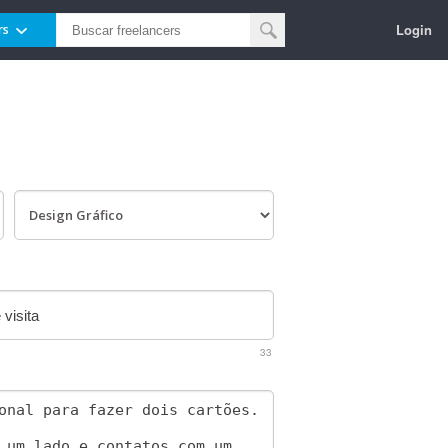
Login
rs
33