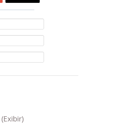
s
(Exibir)