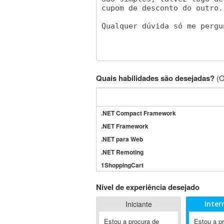
Quais habilidades são desejadas?
(O
.NET Compact Framework
.NET Framework
.NET para Web
.NET Remoting
1ShoppingCart
3DS Max
Nível de experiência desejado
3GSM
Iniciante
Inter
4D Dimension
802.11
Estou a procura de
Estou a p