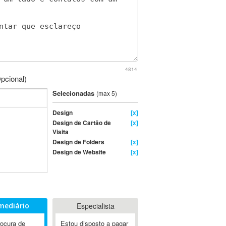
4814
pcional)
Selecionadas
(max 5)
Design
[x]
Design de Cartão de
[x]
Visita
Design de Folders
[x]
Design de Website
[x]
mediário
Especialista
rocura de
Estou disposto a pagar