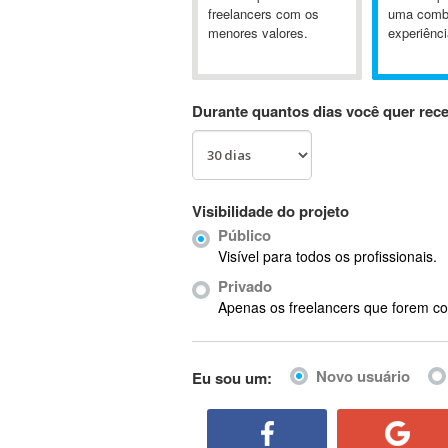
A&P
freelancers com os
uma comb
menores valores.
experiênci
A-GPS
A2Billing
AAUS Scientific Diver
Durante quantos dias você quer rec
Ab Initio
ABAP
Abaqus
ABBYY FineReader
Visibilidade do projeto
ABIS
Público
AbleCommerce
Visível para todos os profissionais.
Ableton
Privado
Ableton Live
Apenas os freelancers que forem co
Ableton Push
Abstract
Novo usuário
Eu sou um:
Abstract Window Toolkit (AWT)
Absynth
AC Drives