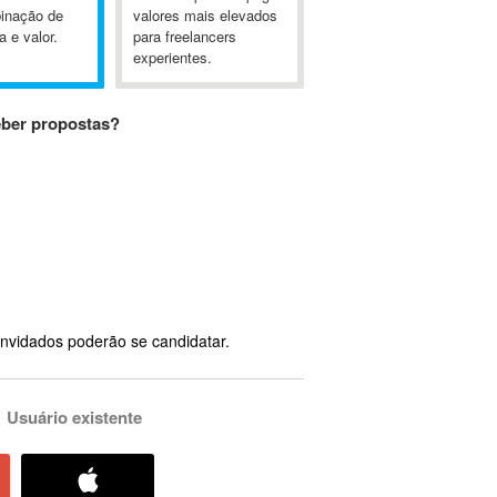
inação de
valores mais elevados
a e valor.
para freelancers
experientes.
eber propostas?
nvidados poderão se candidatar.
Usuário existente