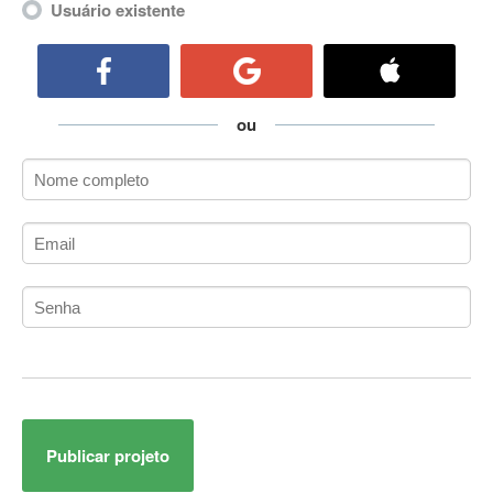
Usuário existente
ActiveCollab
ActiveX
ActiveX Data Objects (ADO)
Ada
ou
Adianti Framework
ADK
Administração
Administração Acadêmica
Administração de Artistas e Repertórios
Administração de Banco de Dados
Administração de Redes
Administração PostgreSQL
Administrador de Sistemas
ADO.NET
ADO.NET Entity Framework
Adobe After Effects
Publicar projeto
Adobe AIR