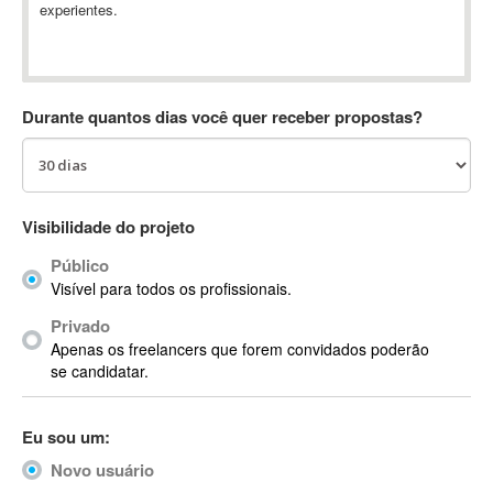
experientes.
Absynth
AC Drives
AC3
ACARS
Durante quantos dias você quer receber propostas?
AccountMate
ACDSee
ACID Pro
ACPI
Visibilidade do projeto
Acrobat
Público
Acrobat X
Visível para todos os profissionais.
Acronis
Privado
ACT
Apenas os freelancers que forem convidados poderão
Actian
se candidatar.
Actimize
ActionScript
Eu sou um:
ActionScript 3
Novo usuário
Active Directory