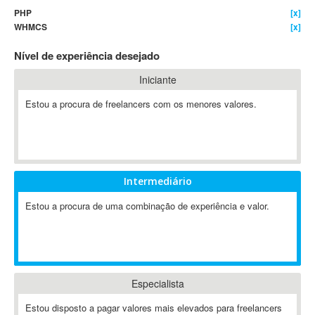
PHP
[x]
4D Dimension
WHMCS
[x]
802.11
Nível de experiência desejado
A&P
A-GPS
Iniciante
A2Billing
Estou a procura de freelancers com os menores valores.
AAUS Scientific Diver
Ab Initio
ABAP
Abaqus
Intermediário
ABBYY FineReader
ABIS
Estou a procura de uma combinação de experiência e valor.
AbleCommerce
Ableton
Ableton Live
Ableton Push
Especialista
Abstract
Estou disposto a pagar valores mais elevados para freelancers
Abstract Window Toolkit (AWT)