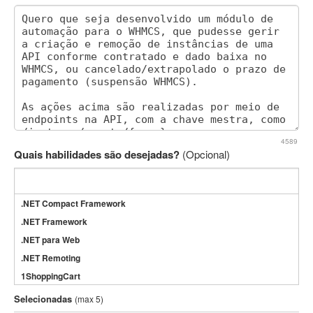
4589
Quais habilidades são desejadas?
(Opcional)
.NET Compact Framework
.NET Framework
.NET para Web
.NET Remoting
1ShoppingCart
3DS Max
Selecionadas
(max 5)
3GSM