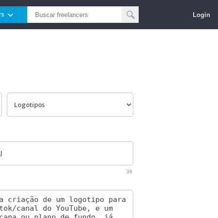
Login
rs
36