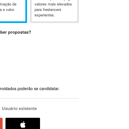
inação de
valores mais elevados
a e valor.
para freelancers
experientes.
eber propostas?
nvidados poderão se candidatar.
Usuário existente