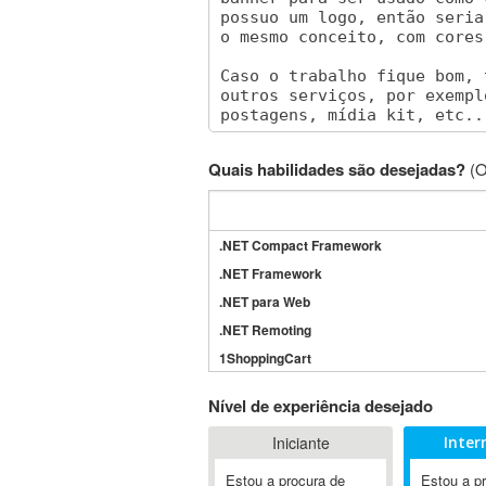
Quais habilidades são desejadas?
(O
.NET Compact Framework
.NET Framework
.NET para Web
.NET Remoting
1ShoppingCart
3DS Max
Nível de experiência desejado
3GSM
Iniciante
Inter
4D Dimension
802.11
Estou a procura de
Estou a p