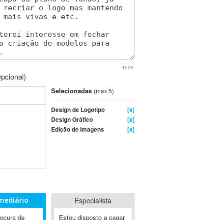
4598
pcional)
Selecionadas
(max 5)
Design de Logotipo
[x]
Design Gráfico
[x]
Edição de Imagens
[x]
mediário
Especialista
rocura de
Estou disposto a pagar