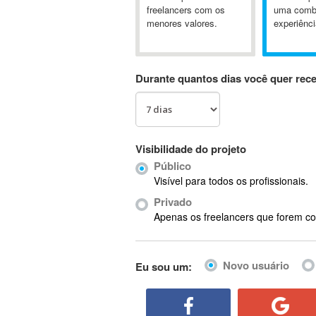
A&P
freelancers com os
uma comb
menores valores.
experiênci
A-GPS
A2Billing
AAUS Scientific Diver
Durante quantos dias você quer rec
Ab Initio
ABAP
Abaqus
ABBYY FineReader
Visibilidade do projeto
ABIS
Público
AbleCommerce
Visível para todos os profissionais.
Ableton
Privado
Ableton Live
Apenas os freelancers que forem co
Ableton Push
Abstract
Novo usuário
Eu sou um:
Abstract Window Toolkit (AWT)
Absynth
AC Drives