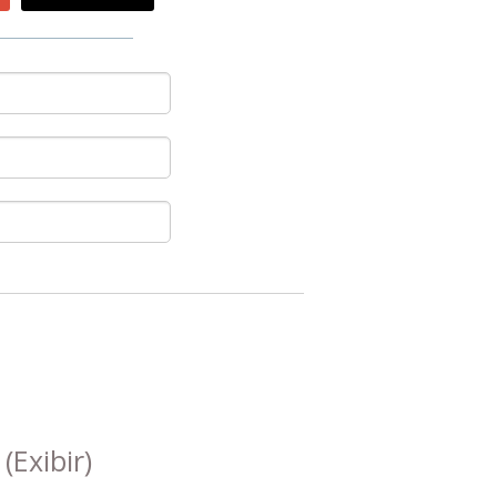
s
(Exibir)