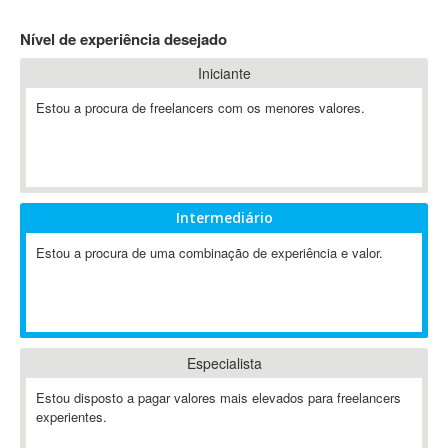
4D Dimension
Nível de experiência desejado
802.11
Iniciante
A&P
A-GPS
Estou a procura de freelancers com os menores valores.
A2Billing
AAUS Scientific Diver
Ab Initio
ABAP
Intermediário
Abaqus
Estou a procura de uma combinação de experiência e valor.
ABBYY FineReader
ABIS
AbleCommerce
Ableton
Especialista
Ableton Live
Ableton Push
Estou disposto a pagar valores mais elevados para freelancers
Abstract
experientes.
Abstract Window Toolkit (AWT)