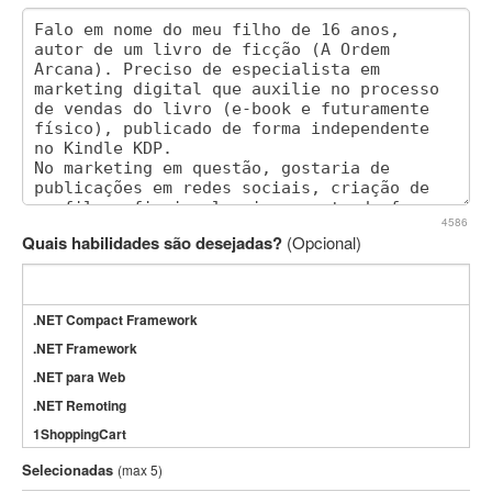
4586
Quais habilidades são desejadas?
(Opcional)
.NET Compact Framework
.NET Framework
.NET para Web
.NET Remoting
1ShoppingCart
3DS Max
Selecionadas
(max 5)
3GSM