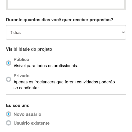
Absynth
AC Drives
Durante quantos dias você quer receber propostas?
AC3
ACARS
AccountMate
ACDSee
Visibilidade do projeto
ACID Pro
Público
ACPI
Visível para todos os profissionais.
Acrobat
Acrobat X
Privado
Apenas os freelancers que forem convidados poderão
Acronis
se candidatar.
ACT
Actian
Eu sou um:
Actimize
ActionScript
Novo usuário
ActionScript 3
Usuário existente
Active Directory