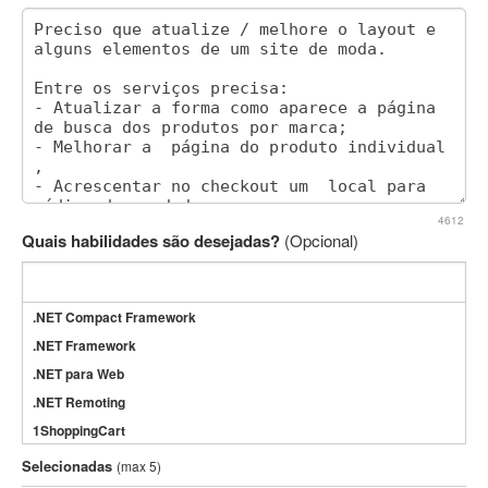
4612
Quais habilidades são desejadas?
(Opcional)
.NET Compact Framework
.NET Framework
.NET para Web
.NET Remoting
1ShoppingCart
3DS Max
Selecionadas
(max 5)
3GSM