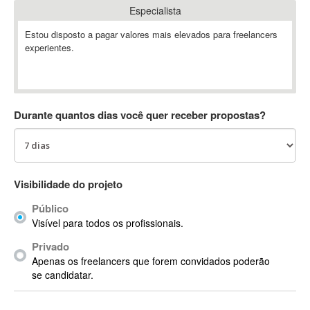
Especialista
Absynth
AC Drives
Estou disposto a pagar valores mais elevados para freelancers
experientes.
AC3
ACARS
AccountMate
ACDSee
Durante quantos dias você quer receber propostas?
ACID Pro
ACPI
Acrobat
Acrobat X
Visibilidade do projeto
Acronis
Público
ACT
Visível para todos os profissionais.
Actian
Privado
Actimize
Apenas os freelancers que forem convidados poderão
ActionScript
se candidatar.
ActionScript 3
Active Directory