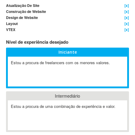
Atualização De Site
[x]
4D Dimension
Construção de Website
[x]
802.11
Design de Website
[x]
A&P
Layout
[x]
VTEX
[x]
A-GPS
A2Billing
Nível de experiência desejado
AAUS Scientific Diver
Iniciante
Ab Initio
ABAP
Estou a procura de freelancers com os menores valores.
Abaqus
ABBYY FineReader
ABIS
AbleCommerce
Intermediário
Ableton
Estou a procura de uma combinação de experiência e valor.
Ableton Live
Ableton Push
Abstract
Abstract Window Toolkit (AWT)