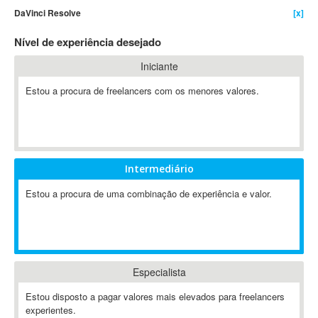
DaVinci Resolve
[x]
4D Dimension
802.11
Nível de experiência desejado
A&P
Iniciante
A-GPS
Estou a procura de freelancers com os menores valores.
A2Billing
AAUS Scientific Diver
Ab Initio
ABAP
Abaqus
Intermediário
ABBYY FineReader
Estou a procura de uma combinação de experiência e valor.
ABIS
AbleCommerce
Ableton
Ableton Live
Especialista
Ableton Push
Abstract
Estou disposto a pagar valores mais elevados para freelancers
experientes.
Abstract Window Toolkit (AWT)