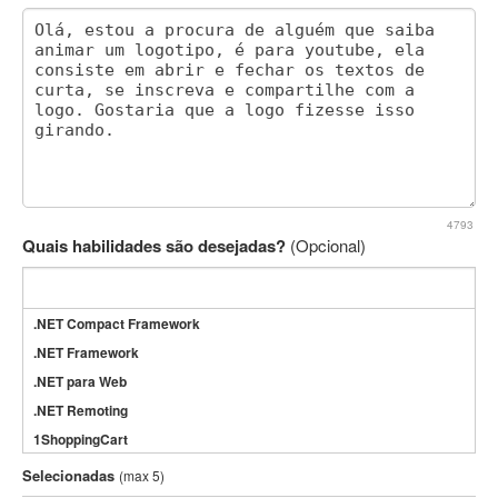
4793
Quais habilidades são desejadas?
(Opcional)
.NET Compact Framework
.NET Framework
.NET para Web
.NET Remoting
1ShoppingCart
3DS Max
Selecionadas
(max 5)
3GSM