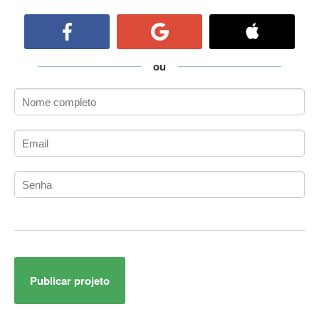
ActiveCollab
ActiveX
ActiveX Data Objects (ADO)
Ada
ou
Adianti Framework
ADK
Administração
Administração Acadêmica
Administração de Artistas e Repertórios
Administração de Banco de Dados
Administração de Redes
Administração PostgreSQL
Administrador de Sistemas
ADO.NET
ADO.NET Entity Framework
Publicar projeto
Adobe After Effects
Adobe AIR