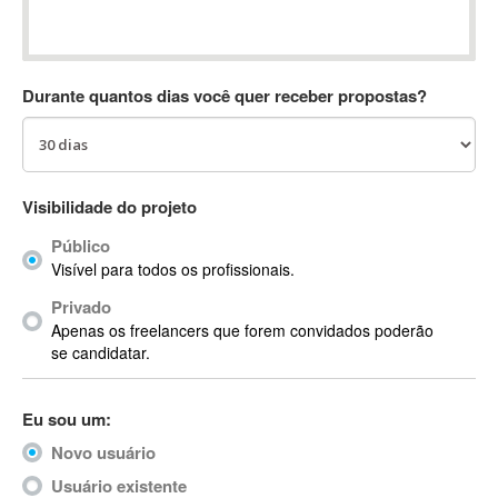
Absynth
AC Drives
AC3
Durante quantos dias você quer receber propostas?
ACARS
AccountMate
ACDSee
ACID Pro
Visibilidade do projeto
ACPI
Público
Acrobat
Visível para todos os profissionais.
Acrobat X
Privado
Acronis
Apenas os freelancers que forem convidados poderão
ACT
se candidatar.
Actian
Actimize
Eu sou um:
ActionScript
Novo usuário
ActionScript 3
Active Directory
Usuário existente