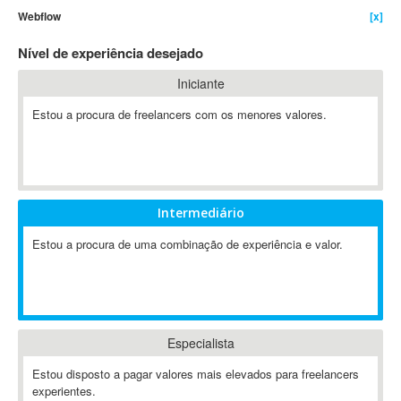
Webflow
[x]
4D Dimension
802.11
Nível de experiência desejado
A&P
Iniciante
A-GPS
Estou a procura de freelancers com os menores valores.
A2Billing
AAUS Scientific Diver
Ab Initio
ABAP
Abaqus
Intermediário
ABBYY FineReader
Estou a procura de uma combinação de experiência e valor.
ABIS
AbleCommerce
Ableton
Ableton Live
Especialista
Ableton Push
Abstract
Estou disposto a pagar valores mais elevados para freelancers
experientes.
Abstract Window Toolkit (AWT)