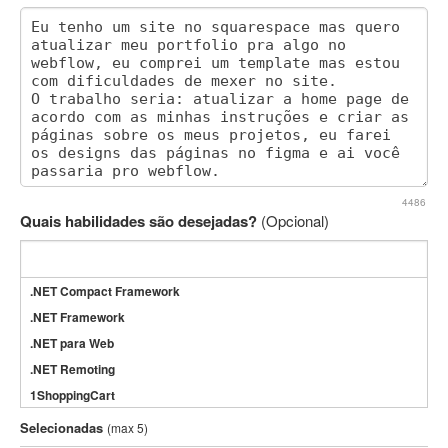
4486
Quais habilidades são desejadas?
(Opcional)
.NET Compact Framework
.NET Framework
.NET para Web
.NET Remoting
1ShoppingCart
3DS Max
Selecionadas
(max 5)
3GSM