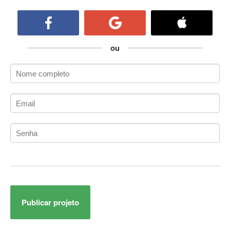
ActiveCollab
ActiveX
ActiveX Data Objects (ADO)
Ada
ou
Adianti Framework
ADK
Administração
Administração Acadêmica
Administração de Artistas e Repertórios
Administração de Banco de Dados
Administração de Redes
Administração PostgreSQL
Administrador de Sistemas
ADO.NET
ADO.NET Entity Framework
Publicar projeto
Adobe After Effects
Adobe AIR