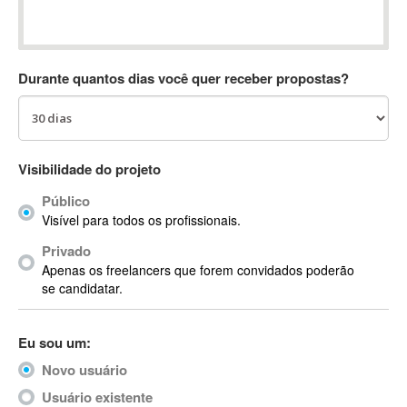
Absynth
AC Drives
AC3
Durante quantos dias você quer receber propostas?
ACARS
AccountMate
ACDSee
ACID Pro
Visibilidade do projeto
ACPI
Público
Acrobat
Visível para todos os profissionais.
Acrobat X
Privado
Acronis
Apenas os freelancers que forem convidados poderão
ACT
se candidatar.
Actian
Actimize
Eu sou um:
ActionScript
Novo usuário
ActionScript 3
Active Directory
Usuário existente