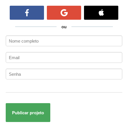
ActiveCollab
ActiveX
ActiveX Data Objects (ADO)
Ada
ou
Adianti Framework
ADK
Administração
Administração Acadêmica
Administração de Artistas e Repertórios
Administração de Banco de Dados
Administração de Redes
Administração PostgreSQL
Administrador de Sistemas
ADO.NET
ADO.NET Entity Framework
Publicar projeto
Adobe After Effects
Adobe AIR