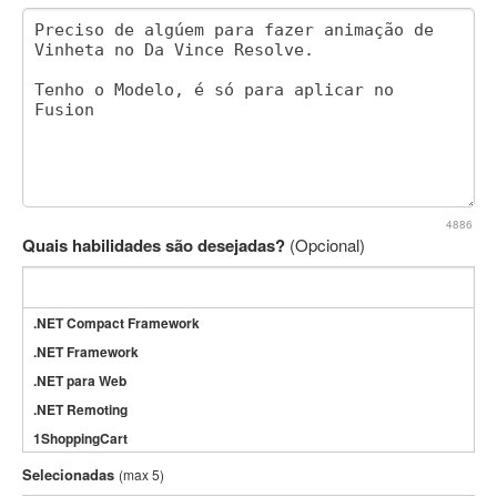
4886
Quais habilidades são desejadas?
(Opcional)
.NET Compact Framework
.NET Framework
.NET para Web
.NET Remoting
1ShoppingCart
3DS Max
Selecionadas
(max 5)
3GSM