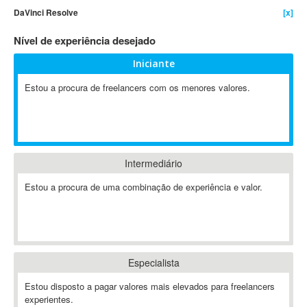
DaVinci Resolve
[x]
4D Dimension
802.11
Nível de experiência desejado
A&P
Iniciante
A-GPS
Estou a procura de freelancers com os menores valores.
A2Billing
AAUS Scientific Diver
Ab Initio
ABAP
Abaqus
Intermediário
ABBYY FineReader
Estou a procura de uma combinação de experiência e valor.
ABIS
AbleCommerce
Ableton
Ableton Live
Especialista
Ableton Push
Abstract
Estou disposto a pagar valores mais elevados para freelancers
experientes.
Abstract Window Toolkit (AWT)