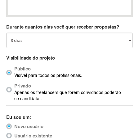
Absynth
AC Drives
AC3
Durante quantos dias você quer receber propostas?
ACARS
AccountMate
ACDSee
ACID Pro
Visibilidade do projeto
ACPI
Público
Acrobat
Visível para todos os profissionais.
Acrobat X
Privado
Acronis
Apenas os freelancers que forem convidados poderão
ACT
se candidatar.
Actian
Actimize
Eu sou um:
ActionScript
Novo usuário
ActionScript 3
Active Directory
Usuário existente