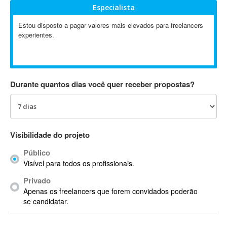
Especialista
Absynth
AC Drives
Estou disposto a pagar valores mais elevados para freelancers
experientes.
AC3
ACARS
AccountMate
ACDSee
Durante quantos dias você quer receber propostas?
ACID Pro
ACPI
Acrobat
Acrobat X
Visibilidade do projeto
Acronis
Público
ACT
Visível para todos os profissionais.
Actian
Privado
Actimize
Apenas os freelancers que forem convidados poderão
ActionScript
se candidatar.
ActionScript 3
Active Directory