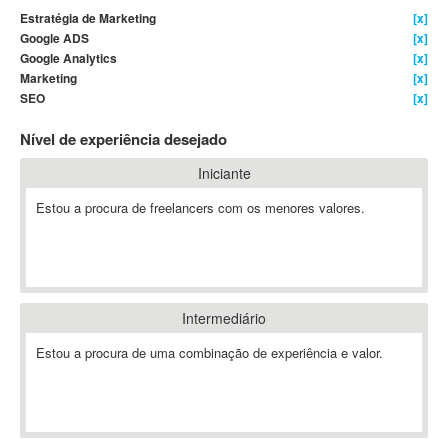
Estratégia de Marketing
[x]
4D Dimension
Google ADS
[x]
802.11
Google Analytics
[x]
A&P
Marketing
[x]
SEO
[x]
A-GPS
A2Billing
Nível de experiência desejado
AAUS Scientific Diver
Iniciante
Ab Initio
ABAP
Estou a procura de freelancers com os menores valores.
Abaqus
ABBYY FineReader
ABIS
AbleCommerce
Intermediário
Ableton
Estou a procura de uma combinação de experiência e valor.
Ableton Live
Ableton Push
Abstract
Abstract Window Toolkit (AWT)