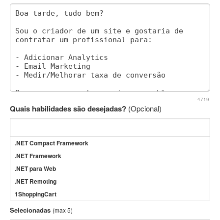
4719
Quais habilidades são desejadas?
(Opcional)
.NET Compact Framework
.NET Framework
.NET para Web
.NET Remoting
1ShoppingCart
3DS Max
Selecionadas
(max 5)
3GSM