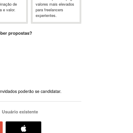
inação de
valores mais elevados
a e valor.
para freelancers
experientes.
eber propostas?
nvidados poderão se candidatar.
Usuário existente