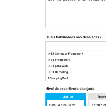
Quais habilidades são desejadas?
(O
.NET Compact Framework
.NET Framework
.NET para Web
.NET Remoting
1ShoppingCart
3DS Max
Nível de experiência desejado
3GSM
Iniciante
Inter
4D Dimension
802.11
Estou a procura de
Estou a p