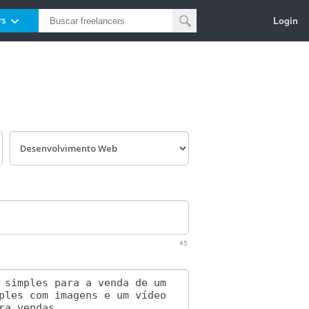
Login
rs
45