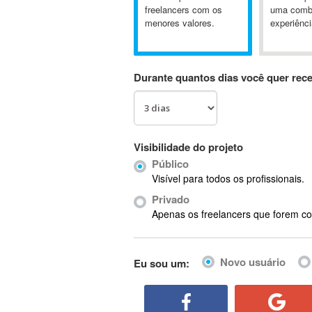
A&P
freelancers com os
uma comb
menores valores.
experiênci
A-GPS
A2Billing
AAUS Scientific Diver
Durante quantos dias você quer rec
Ab Initio
ABAP
Abaqus
ABBYY FineReader
Visibilidade do projeto
ABIS
Público
AbleCommerce
Visível para todos os profissionais.
Ableton
Privado
Ableton Live
Apenas os freelancers que forem co
Ableton Push
Abstract
Novo usuário
Eu sou um:
Abstract Window Toolkit (AWT)
Absynth
AC Drives