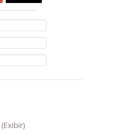
s
(Exibir)