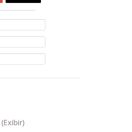
s
(Exibir)