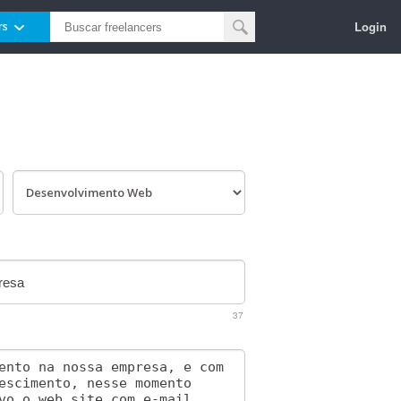
Login
rs
37