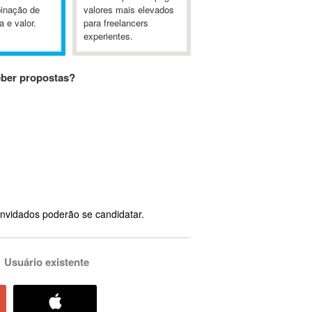
inação de
valores mais elevados
a e valor.
para freelancers
experientes.
eber propostas?
nvidados poderão se candidatar.
Usuário existente