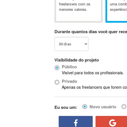
Ab Initio
freelancers com os
uma comb
menores valores.
experiênci
ABAP
Abaqus
ABBYY FineReader
Durante quantos dias você quer rec
ABIS
AbleCommerce
Ableton
Ableton Live
Visibilidade do projeto
Ableton Push
Público
Abstract
Visível para todos os profissionais.
Abstract Window Toolkit (AWT)
Privado
Absynth
Apenas os freelancers que forem co
AC Drives
AC3
Novo usuário
Eu sou um:
ACARS
AccountMate
ACDSee