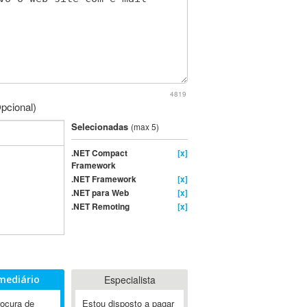
4819
pcional)
Selecionadas
(max 5)
.NET Compact
[x]
Framework
.NET Framework
[x]
.NET para Web
[x]
.NET Remoting
[x]
mediário
Especialista
rocura de
Estou disposto a pagar