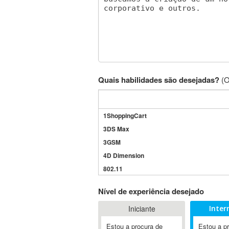
Quais habilidades são desejadas?
(O
1ShoppingCart
3DS Max
3GSM
4D Dimension
802.11
A&P
Nível de experiência desejado
A-GPS
Iniciante
Inter
A2Billing
AAUS Scientific Diver
Estou a procura de
Estou a p