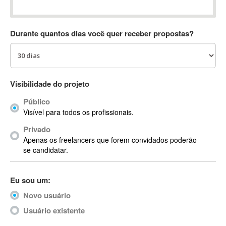
Absynth
AC Drives
Durante quantos dias você quer receber propostas?
AC3
ACARS
AccountMate
ACDSee
Visibilidade do projeto
ACID Pro
Público
ACPI
Visível para todos os profissionais.
Acrobat
Acrobat X
Privado
Apenas os freelancers que forem convidados poderão
Acronis
se candidatar.
ACT
Actian
Eu sou um:
Actimize
ActionScript
Novo usuário
ActionScript 3
Usuário existente
Active Directory