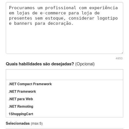
4853
Quais habilidades são desejadas?
(Opcional)
.NET Compact Framework
.NET Framework
.NET para Web
.NET Remoting
1ShoppingCart
3DS Max
Selecionadas
(max 5)
3GSM