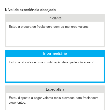
4D Dimension
Nível de experiência desejado
802.11
Iniciante
A&P
A-GPS
Estou a procura de freelancers com os menores valores.
A2Billing
AAUS Scientific Diver
Ab Initio
ABAP
Intermediário
Abaqus
Estou a procura de uma combinação de experiência e valor.
ABBYY FineReader
ABIS
AbleCommerce
Ableton
Especialista
Ableton Live
Ableton Push
Estou disposto a pagar valores mais elevados para freelancers
Abstract
experientes.
Abstract Window Toolkit (AWT)