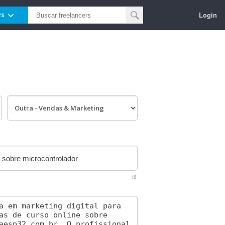
Login
rs
16