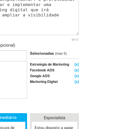
3613
pcional)
Selecionadas
(max 5)
Estratégia de Marketing
[x]
Facebook ADS
[x]
Google ADS
[x]
Marketing Digital
[x]
mediário
Especialista
rocura de
Estou disposto a pagar