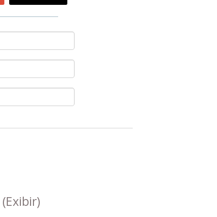
s
(Exibir)