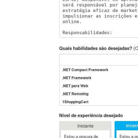
Quais habilidades são desejadas?
(O
.NET Compact Framework
.NET Framework
.NET para Web
.NET Remoting
1ShoppingCart
3DS Max
Nível de experiência desejado
3GSM
Iniciante
Inter
4D Dimension
802.11
Estou a procura de
Estou a p