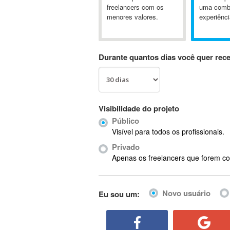
A&P
freelancers com os
uma comb
menores valores.
experiênci
A-GPS
A2Billing
AAUS Scientific Diver
Durante quantos dias você quer rec
Ab Initio
ABAP
Abaqus
ABBYY FineReader
Visibilidade do projeto
ABIS
Público
AbleCommerce
Visível para todos os profissionais.
Ableton
Privado
Ableton Live
Apenas os freelancers que forem co
Ableton Push
Abstract
Novo usuário
Eu sou um:
Abstract Window Toolkit (AWT)
Absynth
AC Drives