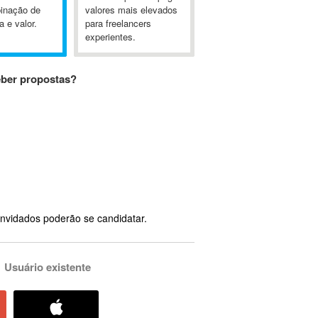
inação de
valores mais elevados
a e valor.
para freelancers
experientes.
eber propostas?
nvidados poderão se candidatar.
Usuário existente