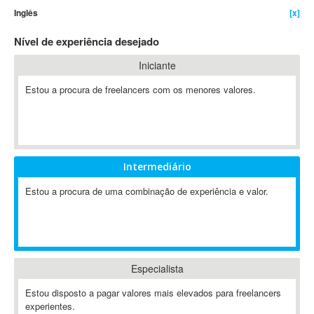
Inglês
[x]
4D Dimension
802.11
Nível de experiência desejado
A&P
Iniciante
A-GPS
Estou a procura de freelancers com os menores valores.
A2Billing
AAUS Scientific Diver
Ab Initio
ABAP
Abaqus
Intermediário
ABBYY FineReader
Estou a procura de uma combinação de experiência e valor.
ABIS
AbleCommerce
Ableton
Ableton Live
Especialista
Ableton Push
Abstract
Estou disposto a pagar valores mais elevados para freelancers
experientes.
Abstract Window Toolkit (AWT)