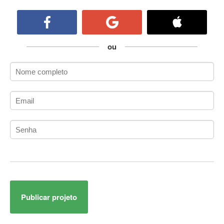
ActiveCollab
ActiveX
ActiveX Data Objects (ADO)
Ada
ou
Adianti Framework
ADK
Administração
Administração Acadêmica
Administração de Artistas e Repertórios
Administração de Banco de Dados
Administração de Redes
Administração PostgreSQL
Administrador de Sistemas
ADO.NET
ADO.NET Entity Framework
Publicar projeto
Adobe After Effects
Adobe AIR