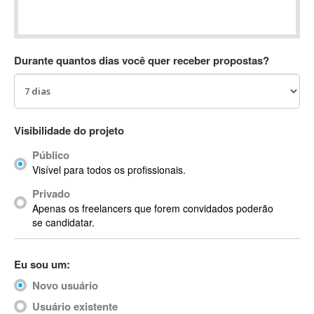
Absynth
AC Drives
AC3
Durante quantos dias você quer receber propostas?
ACARS
AccountMate
ACDSee
ACID Pro
Visibilidade do projeto
ACPI
Público
Acrobat
Visível para todos os profissionais.
Acrobat X
Privado
Acronis
Apenas os freelancers que forem convidados poderão
ACT
se candidatar.
Actian
Actimize
Eu sou um:
ActionScript
Novo usuário
ActionScript 3
Active Directory
Usuário existente