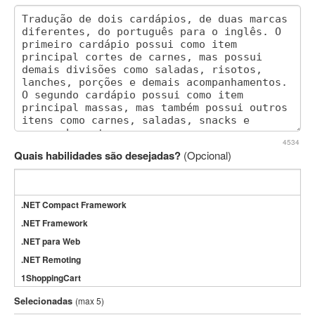
4534
Quais habilidades são desejadas?
(Opcional)
.NET Compact Framework
.NET Framework
.NET para Web
.NET Remoting
1ShoppingCart
3DS Max
Selecionadas
(max 5)
3GSM