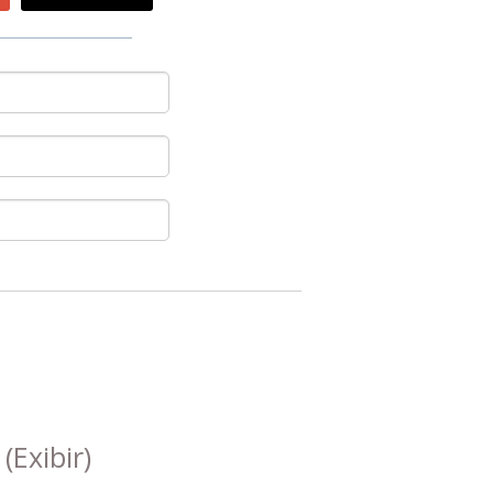
s
(Exibir)