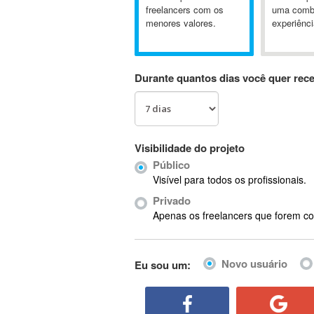
A&P
freelancers com os
uma comb
menores valores.
experiênci
A-GPS
A2Billing
AAUS Scientific Diver
Durante quantos dias você quer rec
Ab Initio
ABAP
Abaqus
ABBYY FineReader
Visibilidade do projeto
ABIS
Público
AbleCommerce
Visível para todos os profissionais.
Ableton
Privado
Ableton Live
Apenas os freelancers que forem co
Ableton Push
Abstract
Novo usuário
Eu sou um:
Abstract Window Toolkit (AWT)
Absynth
AC Drives