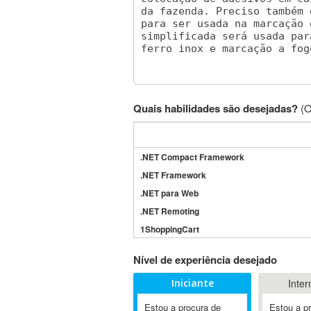
Quais habilidades são desejadas?
(O
.NET Compact Framework
.NET Framework
.NET para Web
.NET Remoting
1ShoppingCart
3DS Max
Nível de experiência desejado
3GSM
Iniciante
Inter
4D Dimension
802.11
Estou a procura de
Estou a p