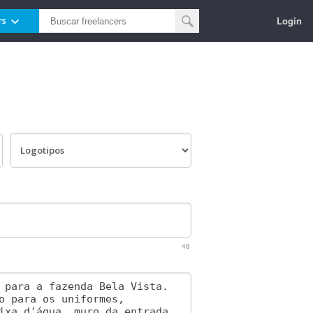
Login
rs
48