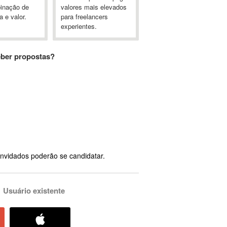
inação de
valores mais elevados
a e valor.
para freelancers
experientes.
eber propostas?
nvidados poderão se candidatar.
Usuário existente