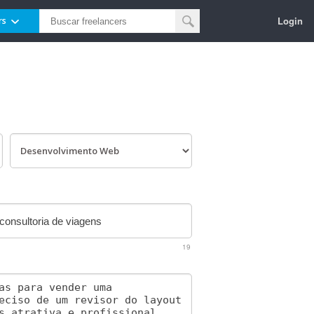
Login
rs
19