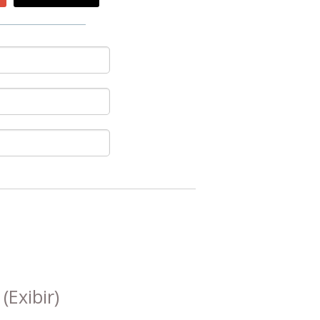
s
(Exibir)