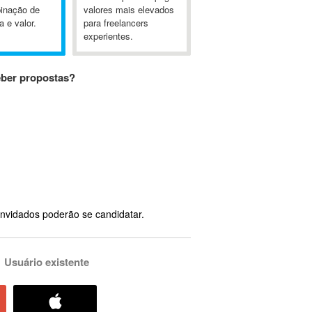
inação de
valores mais elevados
a e valor.
para freelancers
experientes.
eber propostas?
nvidados poderão se candidatar.
Usuário existente