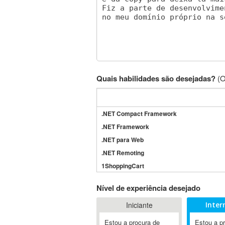
Quais habilidades são desejadas?
(O
.NET Compact Framework
.NET Framework
.NET para Web
.NET Remoting
1ShoppingCart
3DS Max
Nível de experiência desejado
3GSM
Iniciante
Inter
4D Dimension
802.11
Estou a procura de
Estou a p