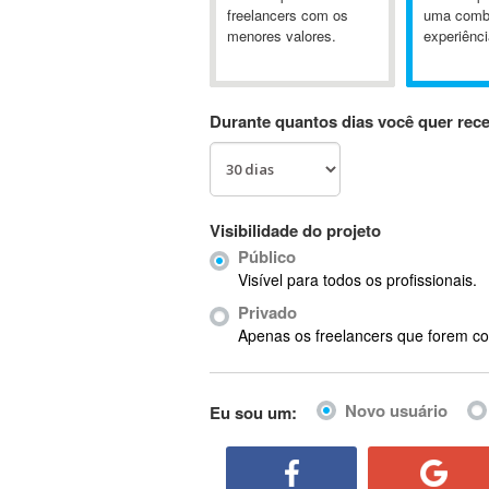
A&P
freelancers com os
uma comb
menores valores.
experiênci
A-GPS
A2Billing
AAUS Scientific Diver
Durante quantos dias você quer rec
Ab Initio
ABAP
Abaqus
ABBYY FineReader
Visibilidade do projeto
ABIS
Público
AbleCommerce
Visível para todos os profissionais.
Ableton
Privado
Ableton Live
Apenas os freelancers que forem co
Ableton Push
Abstract
Novo usuário
Eu sou um:
Abstract Window Toolkit (AWT)
Absynth
AC Drives