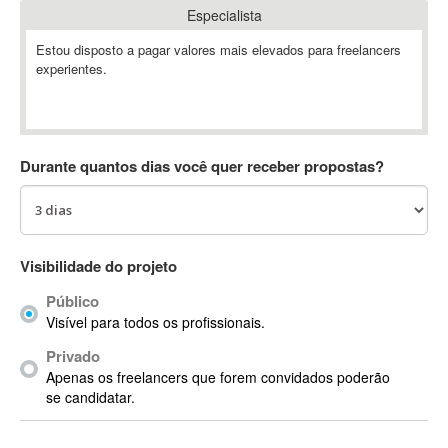
Especialista
Absynth
AC Drives
Estou disposto a pagar valores mais elevados para freelancers
experientes.
AC3
ACARS
AccountMate
ACDSee
Durante quantos dias você quer receber propostas?
ACID Pro
ACPI
Acrobat
Acrobat X
Visibilidade do projeto
Acronis
Público
ACT
Visível para todos os profissionais.
Actian
Privado
Actimize
Apenas os freelancers que forem convidados poderão
ActionScript
se candidatar.
ActionScript 3
Active Directory