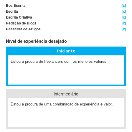
Boa Escrita
[x]
4D Dimension
Escrita
[x]
802.11
Escrita Criativa
[x]
A&P
Redação de Blogs
[x]
Reescrita de Artigos
[x]
A-GPS
A2Billing
Nível de experiência desejado
AAUS Scientific Diver
Iniciante
Ab Initio
ABAP
Estou a procura de freelancers com os menores valores.
Abaqus
ABBYY FineReader
ABIS
AbleCommerce
Intermediário
Ableton
Estou a procura de uma combinação de experiência e valor.
Ableton Live
Ableton Push
Abstract
Abstract Window Toolkit (AWT)