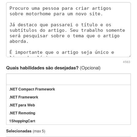
4563
Quais habilidades são desejadas?
(Opcional)
.NET Compact Framework
.NET Framework
.NET para Web
.NET Remoting
1ShoppingCart
3DS Max
Selecionadas
(max 5)
3GSM