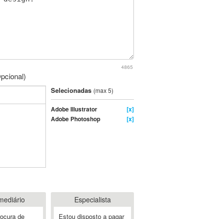
4865
pcional)
Selecionadas
(max 5)
Adobe Illustrator
[x]
Adobe Photoshop
[x]
mediário
Especialista
rocura de
Estou disposto a pagar