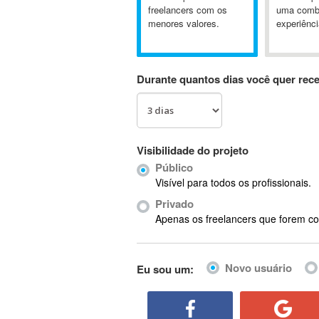
A&P
freelancers com os
uma comb
menores valores.
experiênci
A-GPS
A2Billing
AAUS Scientific Diver
Durante quantos dias você quer rec
Ab Initio
ABAP
Abaqus
ABBYY FineReader
Visibilidade do projeto
ABIS
Público
AbleCommerce
Visível para todos os profissionais.
Ableton
Privado
Ableton Live
Apenas os freelancers que forem co
Ableton Push
Abstract
Novo usuário
Eu sou um:
Abstract Window Toolkit (AWT)
Absynth
AC Drives