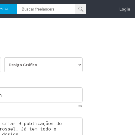
Login
rs
39