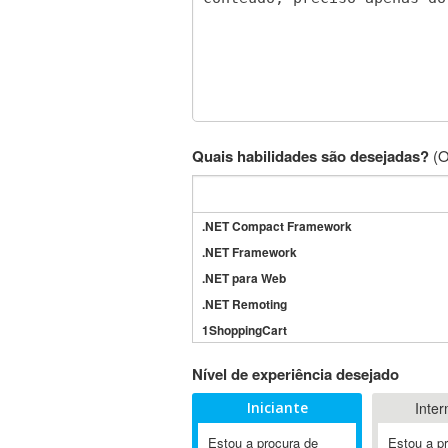
Quais habilidades são desejadas?
(O
.NET Compact Framework
.NET Framework
.NET para Web
.NET Remoting
1ShoppingCart
3DS Max
Nível de experiência desejado
3GSM
Iniciante
Inter
4D Dimension
802.11
Estou a procura de
Estou a p