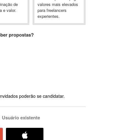
inação de
valores mais elevados
a e valor.
para freelancers
experientes.
eber propostas?
nvidados poderão se candidatar.
Usuário existente