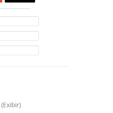
s
(Exibir)