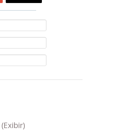
s
(Exibir)