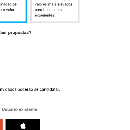
inação de
valores mais elevados
a e valor.
para freelancers
experientes.
eber propostas?
nvidados poderão se candidatar.
Usuário existente