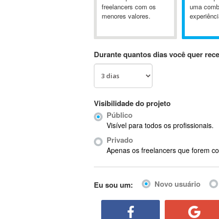
A&P
freelancers com os
uma comb
menores valores.
experiênci
A-GPS
A2Billing
AAUS Scientific Diver
Durante quantos dias você quer rec
Ab Initio
ABAP
Abaqus
ABBYY FineReader
Visibilidade do projeto
ABIS
Público
AbleCommerce
Visível para todos os profissionais.
Ableton
Privado
Ableton Live
Apenas os freelancers que forem co
Ableton Push
Abstract
Novo usuário
Eu sou um:
Abstract Window Toolkit (AWT)
Absynth
AC Drives