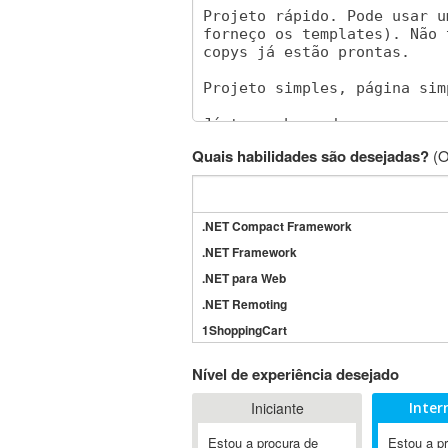
Quais habilidades são desejadas?
(O
.NET Compact Framework
.NET Framework
.NET para Web
.NET Remoting
1ShoppingCart
3DS Max
Nível de experiência desejado
3GSM
Iniciante
Inter
4D Dimension
802.11
Estou a procura de
Estou a p