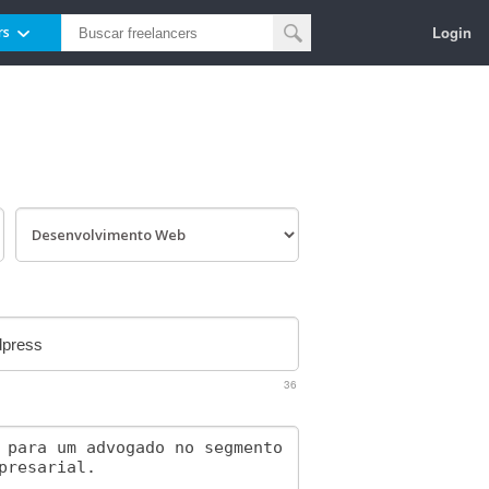
Login
rs
36