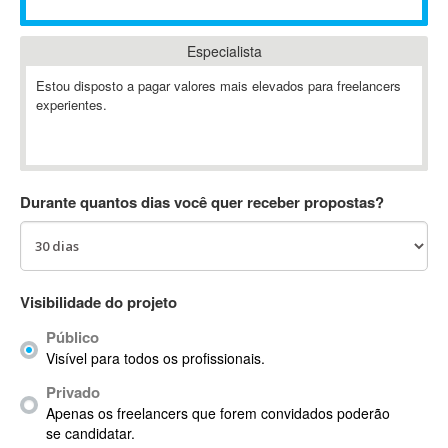
Absynth
AC Drives
Especialista
AC3
Estou disposto a pagar valores mais elevados para freelancers
ACARS
experientes.
AccountMate
ACDSee
ACID Pro
Durante quantos dias você quer receber propostas?
ACPI
Acrobat
Acrobat X
Acronis
Visibilidade do projeto
ACT
Actian
Público
Actimize
Visível para todos os profissionais.
ActionScript
Privado
ActionScript 3
Apenas os freelancers que forem convidados poderão
se candidatar.
Active Directory