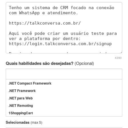
4390
Quais habilidades são desejadas?
(Opcional)
.NET Compact Framework
.NET Framework
.NET para Web
.NET Remoting
1ShoppingCart
3DS Max
Selecionadas
(max 5)
3GSM