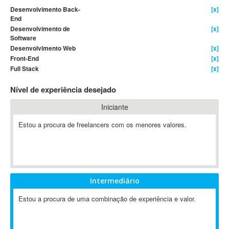
Desenvolvimento Back-
[x]
4D Dimension
End
802.11
Desenvolvimento de
[x]
Software
A&P
Desenvolvimento Web
[x]
A-GPS
Front-End
[x]
A2Billing
Full Stack
[x]
AAUS Scientific Diver
Nível de experiência desejado
Ab Initio
ABAP
Iniciante
Abaqus
Estou a procura de freelancers com os menores valores.
ABBYY FineReader
ABIS
AbleCommerce
Ableton
Intermediário
Ableton Live
Estou a procura de uma combinação de experiência e valor.
Ableton Push
Abstract
Abstract Window Toolkit (AWT)