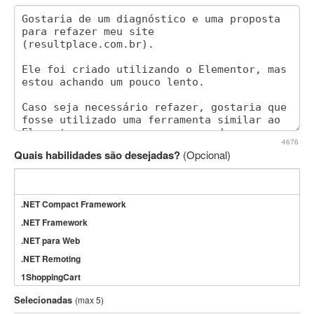
4676
Quais habilidades são desejadas?
(Opcional)
.NET Compact Framework
.NET Framework
.NET para Web
.NET Remoting
1ShoppingCart
3DS Max
Selecionadas
(max 5)
3GSM