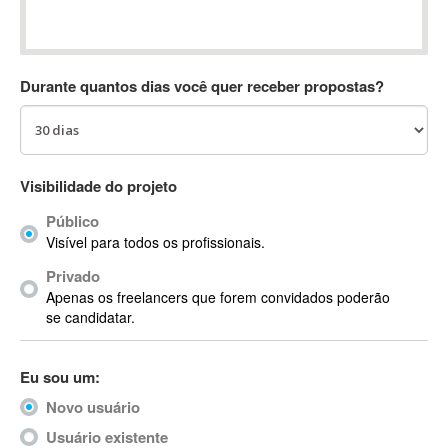
Absynth
AC Drives
AC3
Durante quantos dias você quer receber propostas?
ACARS
AccountMate
ACDSee
ACID Pro
Visibilidade do projeto
ACPI
Público
Acrobat
Visível para todos os profissionais.
Acrobat X
Privado
Acronis
Apenas os freelancers que forem convidados poderão
ACT
se candidatar.
Actian
Actimize
Eu sou um:
ActionScript
Novo usuário
ActionScript 3
Active Directory
Usuário existente