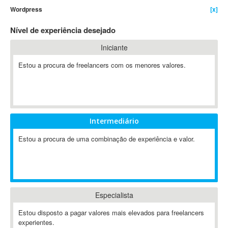
Wordpress
[x]
4D Dimension
802.11
Nível de experiência desejado
A&P
Iniciante
A-GPS
Estou a procura de freelancers com os menores valores.
A2Billing
AAUS Scientific Diver
Ab Initio
ABAP
Abaqus
Intermediário
ABBYY FineReader
Estou a procura de uma combinação de experiência e valor.
ABIS
AbleCommerce
Ableton
Ableton Live
Especialista
Ableton Push
Abstract
Estou disposto a pagar valores mais elevados para freelancers
experientes.
Abstract Window Toolkit (AWT)