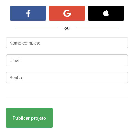
ActiveCollab
ActiveX
ActiveX Data Objects (ADO)
Ada
ou
Adianti Framework
ADK
Administração
Administração Acadêmica
Administração de Artistas e Repertórios
Administração de Banco de Dados
Administração de Redes
Administração PostgreSQL
Administrador de Sistemas
ADO.NET
ADO.NET Entity Framework
Publicar projeto
Adobe After Effects
Adobe AIR