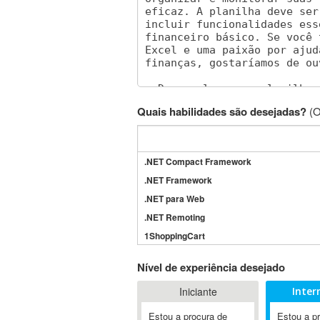
Quais habilidades são desejadas?
(O
.NET Compact Framework
.NET Framework
.NET para Web
.NET Remoting
1ShoppingCart
3DS Max
Nível de experiência desejado
3GSM
Iniciante
Inter
4D Dimension
802.11
Estou a procura de
Estou a p