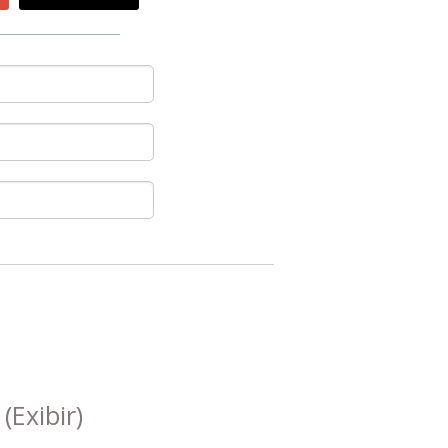
s
(Exibir)