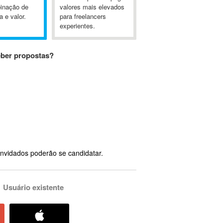
inação de
valores mais elevados
a e valor.
para freelancers
experientes.
eber propostas?
nvidados poderão se candidatar.
Usuário existente