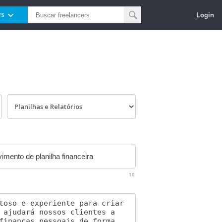
Login
rs
10