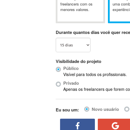
A&P
freelancers com os
uma comb
menores valores.
experiênci
A-GPS
A2Billing
AAUS Scientific Diver
Durante quantos dias você quer rec
Ab Initio
ABAP
Abaqus
ABBYY FineReader
Visibilidade do projeto
ABIS
Público
AbleCommerce
Visível para todos os profissionais.
Ableton
Privado
Ableton Live
Apenas os freelancers que forem co
Ableton Push
Abstract
Novo usuário
Eu sou um:
Abstract Window Toolkit (AWT)
Absynth
AC Drives