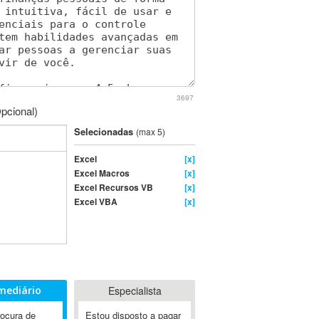
3697
pcional)
Selecionadas
(max 5)
Excel
[x]
Excel Macros
[x]
Excel Recursos VB
[x]
Excel VBA
[x]
mediário
Especialista
rocura de
Estou disposto a pagar