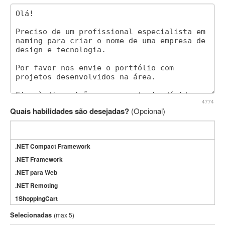
4774
Quais habilidades são desejadas?
(Opcional)
.NET Compact Framework
.NET Framework
.NET para Web
.NET Remoting
1ShoppingCart
3DS Max
Selecionadas
(max 5)
3GSM