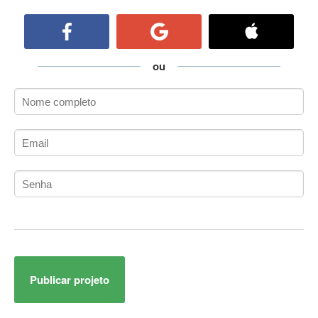
ActiveCollab
ActiveX
ActiveX Data Objects (ADO)
Ada
ou
Adianti Framework
ADK
Administração
Administração Acadêmica
Administração de Artistas e Repertórios
Administração de Banco de Dados
Administração de Redes
Administração PostgreSQL
Administrador de Sistemas
ADO.NET
ADO.NET Entity Framework
Publicar projeto
Adobe After Effects
Adobe AIR