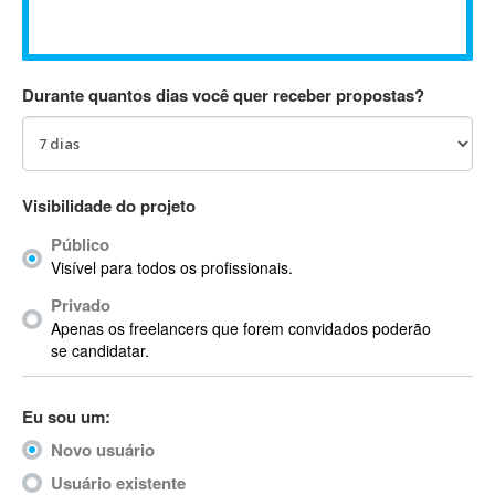
Absynth
AC Drives
AC3
Durante quantos dias você quer receber propostas?
ACARS
AccountMate
ACDSee
ACID Pro
Visibilidade do projeto
ACPI
Público
Acrobat
Visível para todos os profissionais.
Acrobat X
Privado
Acronis
Apenas os freelancers que forem convidados poderão
ACT
se candidatar.
Actian
Actimize
Eu sou um:
ActionScript
Novo usuário
ActionScript 3
Active Directory
Usuário existente