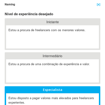
Naming
[x]
4D Dimension
802.11
Nível de experiência desejado
A&P
Iniciante
A-GPS
Estou a procura de freelancers com os menores valores.
A2Billing
AAUS Scientific Diver
Ab Initio
ABAP
Abaqus
Intermediário
ABBYY FineReader
Estou a procura de uma combinação de experiência e valor.
ABIS
AbleCommerce
Ableton
Ableton Live
Especialista
Ableton Push
Abstract
Estou disposto a pagar valores mais elevados para freelancers
experientes.
Abstract Window Toolkit (AWT)