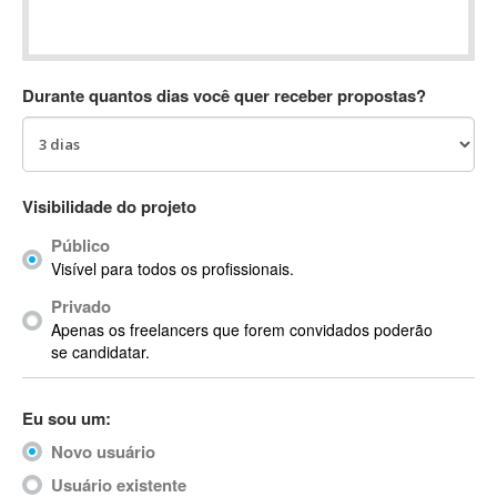
Absynth
AC Drives
AC3
Durante quantos dias você quer receber propostas?
ACARS
AccountMate
ACDSee
ACID Pro
Visibilidade do projeto
ACPI
Público
Acrobat
Visível para todos os profissionais.
Acrobat X
Privado
Acronis
Apenas os freelancers que forem convidados poderão
ACT
se candidatar.
Actian
Actimize
Eu sou um:
ActionScript
Novo usuário
ActionScript 3
Active Directory
Usuário existente