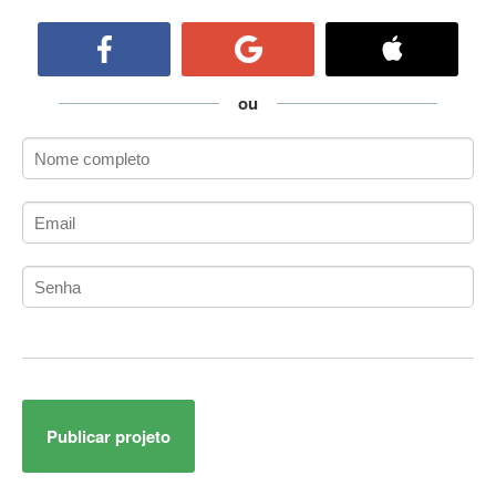
ActiveCollab
ActiveX
ActiveX Data Objects (ADO)
Ada
ou
Adianti Framework
ADK
Administração
Administração Acadêmica
Administração de Artistas e Repertórios
Administração de Banco de Dados
Administração de Redes
Administração PostgreSQL
Administrador de Sistemas
ADO.NET
ADO.NET Entity Framework
Publicar projeto
Adobe After Effects
Adobe AIR