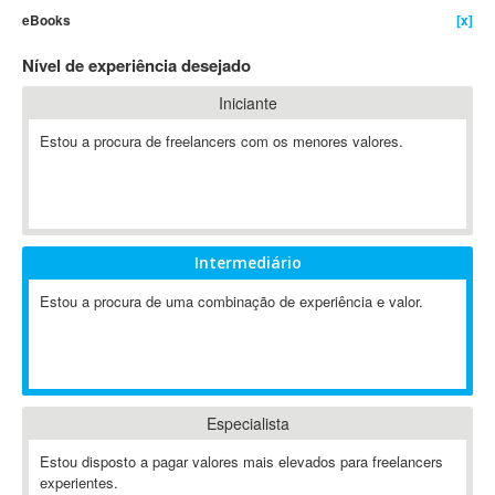
eBooks
[x]
4D Dimension
802.11
Nível de experiência desejado
A&P
Iniciante
A-GPS
Estou a procura de freelancers com os menores valores.
A2Billing
AAUS Scientific Diver
Ab Initio
ABAP
Abaqus
Intermediário
ABBYY FineReader
Estou a procura de uma combinação de experiência e valor.
ABIS
AbleCommerce
Ableton
Ableton Live
Especialista
Ableton Push
Abstract
Estou disposto a pagar valores mais elevados para freelancers
experientes.
Abstract Window Toolkit (AWT)