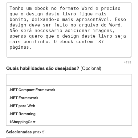
4713
Quais habilidades são desejadas?
(Opcional)
.NET Compact Framework
.NET Framework
.NET para Web
.NET Remoting
1ShoppingCart
3DS Max
Selecionadas
(max 5)
3GSM