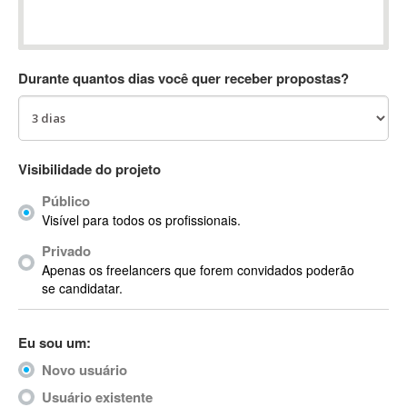
Absynth
AC Drives
AC3
Durante quantos dias você quer receber propostas?
ACARS
AccountMate
ACDSee
ACID Pro
Visibilidade do projeto
ACPI
Público
Acrobat
Visível para todos os profissionais.
Acrobat X
Privado
Acronis
Apenas os freelancers que forem convidados poderão
ACT
se candidatar.
Actian
Actimize
Eu sou um:
ActionScript
Novo usuário
ActionScript 3
Active Directory
Usuário existente