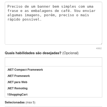
4862
Quais habilidades são desejadas?
(Opcional)
.NET Compact Framework
.NET Framework
.NET para Web
.NET Remoting
1ShoppingCart
3DS Max
Selecionadas
(max 5)
3GSM