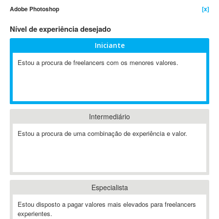
Adobe Photoshop
[x]
4D Dimension
802.11
Nível de experiência desejado
A&P
Iniciante
A-GPS
Estou a procura de freelancers com os menores valores.
A2Billing
AAUS Scientific Diver
Ab Initio
ABAP
Abaqus
Intermediário
ABBYY FineReader
Estou a procura de uma combinação de experiência e valor.
ABIS
AbleCommerce
Ableton
Ableton Live
Especialista
Ableton Push
Abstract
Estou disposto a pagar valores mais elevados para freelancers
experientes.
Abstract Window Toolkit (AWT)