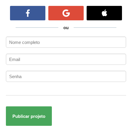
ActiveCollab
ActiveX
ActiveX Data Objects (ADO)
Ada
ou
Adianti Framework
ADK
Administração
Administração Acadêmica
Administração de Artistas e Repertórios
Administração de Banco de Dados
Administração de Redes
Administração PostgreSQL
Administrador de Sistemas
ADO.NET
ADO.NET Entity Framework
Publicar projeto
Adobe After Effects
Adobe AIR