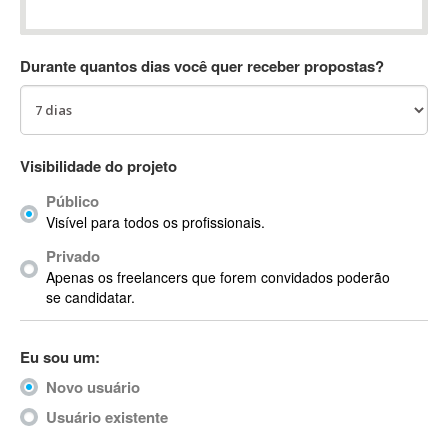
Absynth
AC Drives
Durante quantos dias você quer receber propostas?
AC3
ACARS
AccountMate
ACDSee
Visibilidade do projeto
ACID Pro
Público
ACPI
Visível para todos os profissionais.
Acrobat
Acrobat X
Privado
Apenas os freelancers que forem convidados poderão
Acronis
se candidatar.
ACT
Actian
Eu sou um:
Actimize
ActionScript
Novo usuário
ActionScript 3
Usuário existente
Active Directory