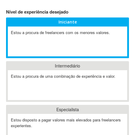
4D Dimension
Nível de experiência desejado
802.11
Iniciante
A&P
A-GPS
Estou a procura de freelancers com os menores valores.
A2Billing
AAUS Scientific Diver
Ab Initio
ABAP
Intermediário
Abaqus
Estou a procura de uma combinação de experiência e valor.
ABBYY FineReader
ABIS
AbleCommerce
Ableton
Especialista
Ableton Live
Ableton Push
Estou disposto a pagar valores mais elevados para freelancers
Abstract
experientes.
Abstract Window Toolkit (AWT)