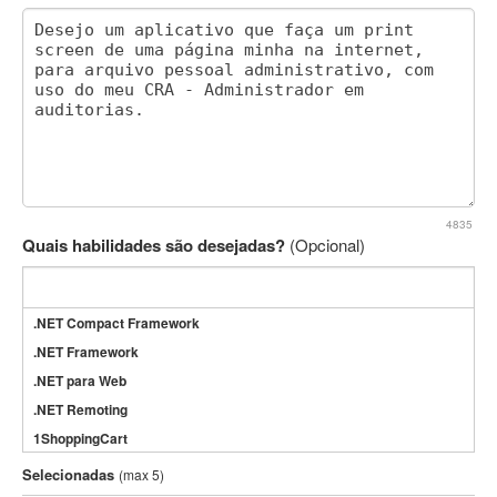
4835
Quais habilidades são desejadas?
(Opcional)
.NET Compact Framework
.NET Framework
.NET para Web
.NET Remoting
1ShoppingCart
3DS Max
Selecionadas
(max 5)
3GSM