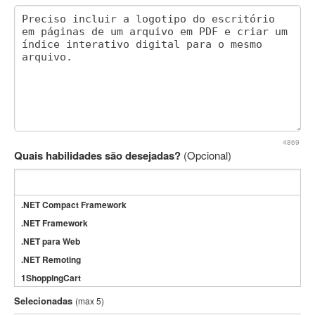
4869
Quais habilidades são desejadas?
(Opcional)
.NET Compact Framework
.NET Framework
.NET para Web
.NET Remoting
1ShoppingCart
3DS Max
Selecionadas
(max 5)
3GSM