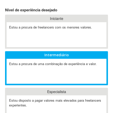
4D Dimension
Nível de experiência desejado
802.11
Iniciante
A&P
A-GPS
Estou a procura de freelancers com os menores valores.
A2Billing
AAUS Scientific Diver
Ab Initio
ABAP
Intermediário
Abaqus
Estou a procura de uma combinação de experiência e valor.
ABBYY FineReader
ABIS
AbleCommerce
Ableton
Especialista
Ableton Live
Ableton Push
Estou disposto a pagar valores mais elevados para freelancers
Abstract
experientes.
Abstract Window Toolkit (AWT)