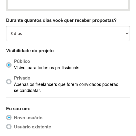
Absynth
AC Drives
Durante quantos dias você quer receber propostas?
AC3
ACARS
AccountMate
ACDSee
Visibilidade do projeto
ACID Pro
Público
ACPI
Visível para todos os profissionais.
Acrobat
Acrobat X
Privado
Apenas os freelancers que forem convidados poderão
Acronis
se candidatar.
ACT
Actian
Eu sou um:
Actimize
ActionScript
Novo usuário
ActionScript 3
Usuário existente
Active Directory