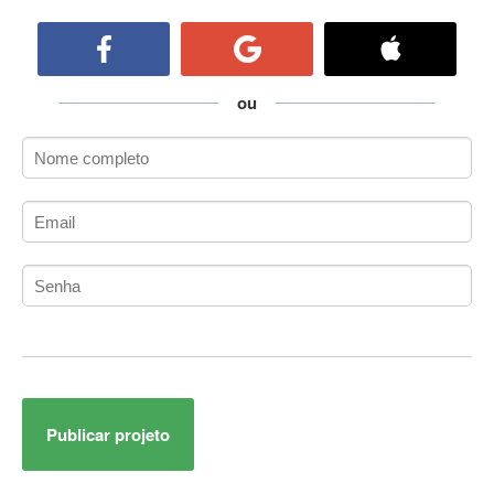
ActiveCollab
ActiveX
ActiveX Data Objects (ADO)
Ada
ou
Adianti Framework
ADK
Administração
Administração Acadêmica
Administração de Artistas e Repertórios
Administração de Banco de Dados
Administração de Redes
Administração PostgreSQL
Administrador de Sistemas
ADO.NET
ADO.NET Entity Framework
Publicar projeto
Adobe After Effects
Adobe AIR