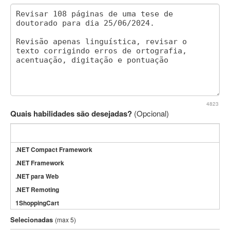
4823
Quais habilidades são desejadas?
(Opcional)
.NET Compact Framework
.NET Framework
.NET para Web
.NET Remoting
1ShoppingCart
3DS Max
Selecionadas
(max 5)
3GSM