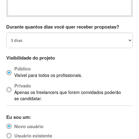
Absynth
AC Drives
AC3
Durante quantos dias você quer receber propostas?
ACARS
AccountMate
ACDSee
ACID Pro
Visibilidade do projeto
ACPI
Público
Acrobat
Visível para todos os profissionais.
Acrobat X
Privado
Acronis
Apenas os freelancers que forem convidados poderão
ACT
se candidatar.
Actian
Actimize
Eu sou um:
ActionScript
Novo usuário
ActionScript 3
Active Directory
Usuário existente