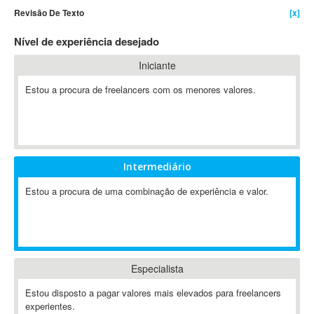
Revisão De Texto
[x]
4D Dimension
802.11
Nível de experiência desejado
A&P
Iniciante
A-GPS
Estou a procura de freelancers com os menores valores.
A2Billing
AAUS Scientific Diver
Ab Initio
ABAP
Abaqus
Intermediário
ABBYY FineReader
Estou a procura de uma combinação de experiência e valor.
ABIS
AbleCommerce
Ableton
Ableton Live
Especialista
Ableton Push
Abstract
Estou disposto a pagar valores mais elevados para freelancers
experientes.
Abstract Window Toolkit (AWT)