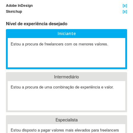
Adobe InDesign
[x]
4D Dimension
Sketchup
[x]
802.11
Nível de experiência desejado
A&P
A-GPS
Iniciante
A2Billing
Estou a procura de freelancers com os menores valores.
AAUS Scientific Diver
Ab Initio
ABAP
Abaqus
Intermediário
ABBYY FineReader
ABIS
Estou a procura de uma combinação de experiência e valor.
AbleCommerce
Ableton
Ableton Live
Ableton Push
Especialista
Abstract
Estou disposto a pagar valores mais elevados para freelancers
Abstract Window Toolkit (AWT)