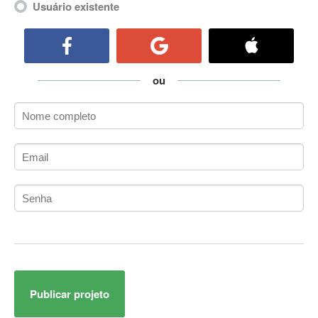
Usuário existente
ActiveCollab
ActiveX
ActiveX Data Objects (ADO)
Ada
ou
Adianti Framework
ADK
Administração
Administração Acadêmica
Administração de Artistas e Repertórios
Administração de Banco de Dados
Administração de Redes
Administração PostgreSQL
Administrador de Sistemas
ADO.NET
ADO.NET Entity Framework
Adobe After Effects
Publicar projeto
Adobe AIR