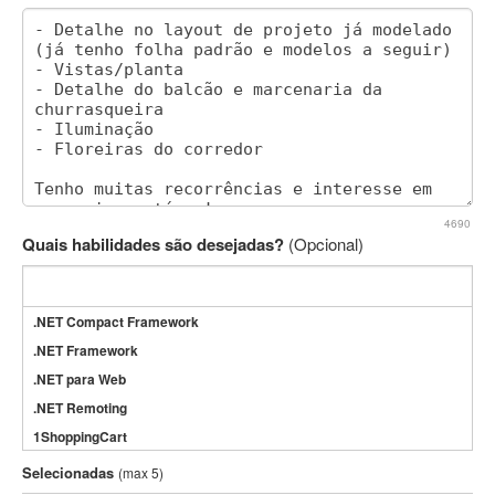
4690
Quais habilidades são desejadas?
(Opcional)
.NET Compact Framework
.NET Framework
.NET para Web
.NET Remoting
1ShoppingCart
3DS Max
Selecionadas
(max 5)
3GSM