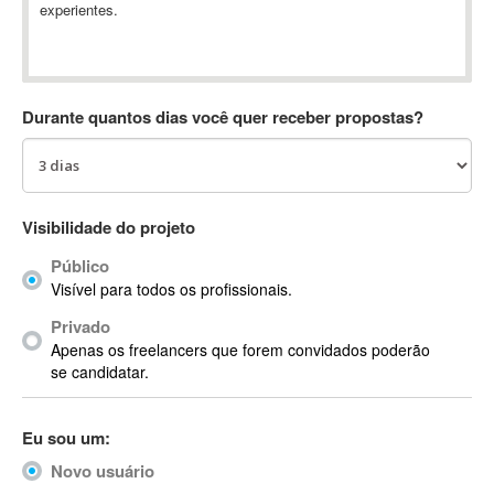
experientes.
Absynth
AC Drives
AC3
ACARS
Durante quantos dias você quer receber propostas?
AccountMate
ACDSee
ACID Pro
ACPI
Visibilidade do projeto
Acrobat
Público
Acrobat X
Visível para todos os profissionais.
Acronis
Privado
ACT
Apenas os freelancers que forem convidados poderão
Actian
se candidatar.
Actimize
ActionScript
Eu sou um:
ActionScript 3
Novo usuário
Active Directory