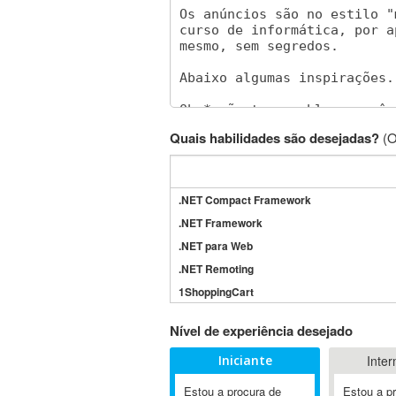
Quais habilidades são desejadas?
(O
.NET Compact Framework
.NET Framework
.NET para Web
.NET Remoting
1ShoppingCart
3DS Max
Nível de experiência desejado
3GSM
Iniciante
Inter
4D Dimension
802.11
Estou a procura de
Estou a p