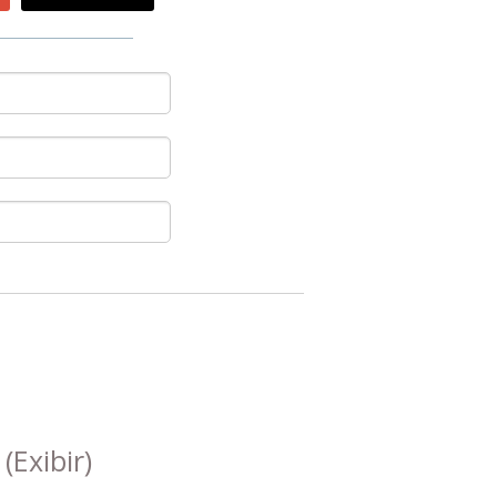
s
(Exibir)