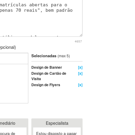
4657
pcional)
Selecionadas
(max 5)
Design de Banner
[x]
Design de Cartão de
[x]
Visita
Design de Flyers
[x]
mediário
Especialista
rocura de
Estou disposto a pagar