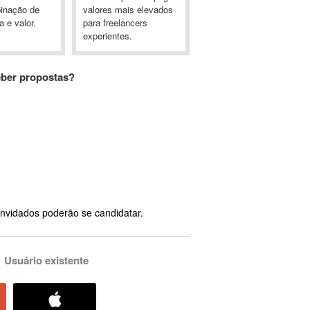
inação de
valores mais elevados
a e valor.
para freelancers
experientes.
eber propostas?
nvidados poderão se candidatar.
Usuário existente