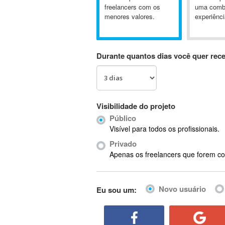
A&P
freelancers com os
uma comb
menores valores.
experiênci
A-GPS
A2Billing
AAUS Scientific Diver
Durante quantos dias você quer rec
Ab Initio
ABAP
Abaqus
ABBYY FineReader
Visibilidade do projeto
ABIS
Público
AbleCommerce
Visível para todos os profissionais.
Ableton
Privado
Ableton Live
Apenas os freelancers que forem co
Ableton Push
Abstract
Novo usuário
Eu sou um:
Abstract Window Toolkit (AWT)
Absynth
AC Drives