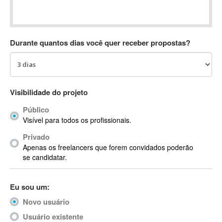
Absynth
AC Drives
AC3
Durante quantos dias você quer receber propostas?
ACARS
AccountMate
ACDSee
ACID Pro
Visibilidade do projeto
ACPI
Público
Acrobat
Visível para todos os profissionais.
Acrobat X
Privado
Acronis
Apenas os freelancers que forem convidados poderão
ACT
se candidatar.
Actian
Actimize
Eu sou um:
ActionScript
Novo usuário
ActionScript 3
Active Directory
Usuário existente