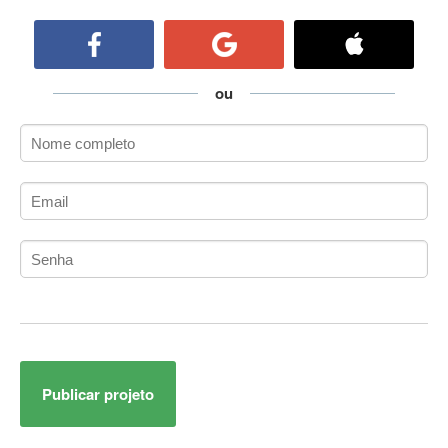
ActiveCollab
ActiveX
ActiveX Data Objects (ADO)
Ada
ou
Adianti Framework
ADK
Administração
Administração Acadêmica
Administração de Artistas e Repertórios
Administração de Banco de Dados
Administração de Redes
Administração PostgreSQL
Administrador de Sistemas
ADO.NET
ADO.NET Entity Framework
Publicar projeto
Adobe After Effects
Adobe AIR