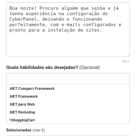
4811
Quais habilidades são desejadas?
(Opcional)
.NET Compact Framework
.NET Framework
.NET para Web
.NET Remoting
1ShoppingCart
3DS Max
Selecionadas
(max 5)
3GSM