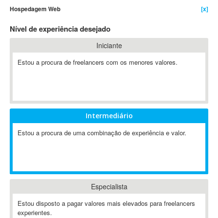
Hospedagem Web
[x]
4D Dimension
802.11
Nível de experiência desejado
A&P
Iniciante
A-GPS
Estou a procura de freelancers com os menores valores.
A2Billing
AAUS Scientific Diver
Ab Initio
ABAP
Abaqus
Intermediário
ABBYY FineReader
Estou a procura de uma combinação de experiência e valor.
ABIS
AbleCommerce
Ableton
Ableton Live
Especialista
Ableton Push
Abstract
Estou disposto a pagar valores mais elevados para freelancers
experientes.
Abstract Window Toolkit (AWT)