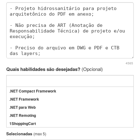
4565
Quais habilidades são desejadas?
(Opcional)
.NET Compact Framework
.NET Framework
.NET para Web
.NET Remoting
1ShoppingCart
3DS Max
Selecionadas
(max 5)
3GSM