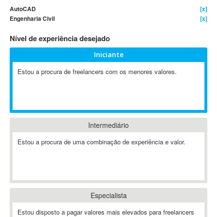
AutoCAD
[x]
4D Dimension
Engenharia Civil
[x]
802.11
Nível de experiência desejado
A&P
A-GPS
Iniciante
A2Billing
Estou a procura de freelancers com os menores valores.
AAUS Scientific Diver
Ab Initio
ABAP
Abaqus
Intermediário
ABBYY FineReader
ABIS
Estou a procura de uma combinação de experiência e valor.
AbleCommerce
Ableton
Ableton Live
Ableton Push
Especialista
Abstract
Estou disposto a pagar valores mais elevados para freelancers
Abstract Window Toolkit (AWT)