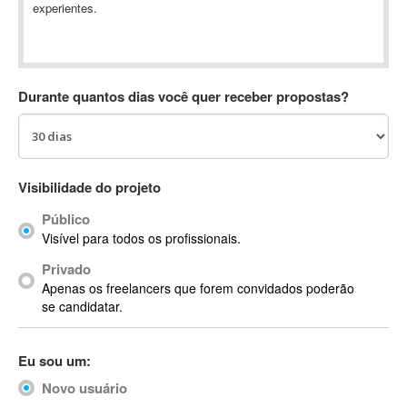
experientes.
Absynth
AC Drives
AC3
ACARS
Durante quantos dias você quer receber propostas?
AccountMate
ACDSee
ACID Pro
ACPI
Visibilidade do projeto
Acrobat
Público
Acrobat X
Visível para todos os profissionais.
Acronis
Privado
ACT
Apenas os freelancers que forem convidados poderão
Actian
se candidatar.
Actimize
ActionScript
Eu sou um:
ActionScript 3
Novo usuário
Active Directory