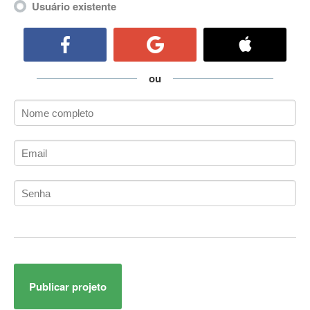
Usuário existente
ActiveCollab
ActiveX
ActiveX Data Objects (ADO)
Ada
ou
Adianti Framework
ADK
Administração
Administração Acadêmica
Administração de Artistas e Repertórios
Administração de Banco de Dados
Administração de Redes
Administração PostgreSQL
Administrador de Sistemas
ADO.NET
ADO.NET Entity Framework
Adobe After Effects
Publicar projeto
Adobe AIR