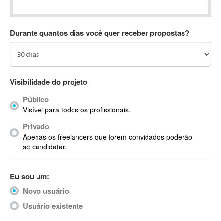
Absynth
AC Drives
Durante quantos dias você quer receber propostas?
AC3
ACARS
AccountMate
ACDSee
Visibilidade do projeto
ACID Pro
Público
ACPI
Visível para todos os profissionais.
Acrobat
Acrobat X
Privado
Apenas os freelancers que forem convidados poderão
Acronis
se candidatar.
ACT
Actian
Eu sou um:
Actimize
ActionScript
Novo usuário
ActionScript 3
Usuário existente
Active Directory