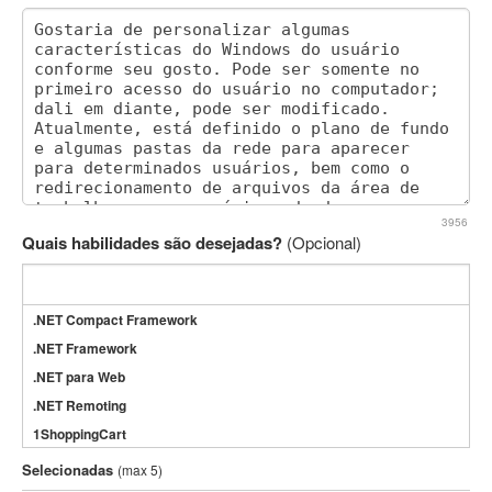
3956
Quais habilidades são desejadas?
(Opcional)
.NET Compact Framework
.NET Framework
.NET para Web
.NET Remoting
1ShoppingCart
3DS Max
Selecionadas
(max 5)
3GSM