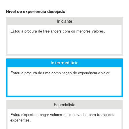
4D Dimension
Nível de experiência desejado
802.11
Iniciante
A&P
A-GPS
Estou a procura de freelancers com os menores valores.
A2Billing
AAUS Scientific Diver
Ab Initio
ABAP
Intermediário
Abaqus
Estou a procura de uma combinação de experiência e valor.
ABBYY FineReader
ABIS
AbleCommerce
Ableton
Especialista
Ableton Live
Ableton Push
Estou disposto a pagar valores mais elevados para freelancers
Abstract
experientes.
Abstract Window Toolkit (AWT)