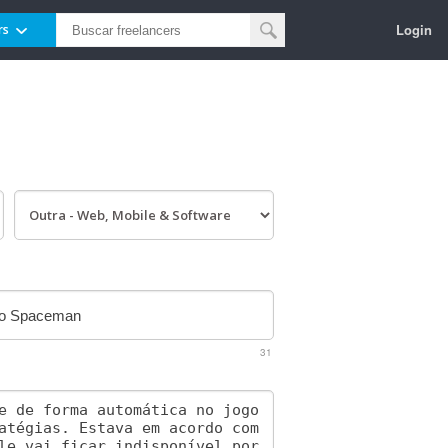
Login
rs
31