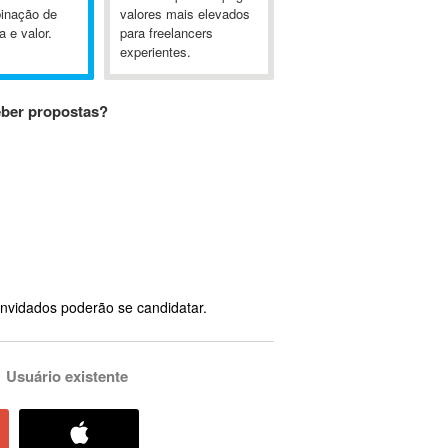
inação de
valores mais elevados
a e valor.
para freelancers
experientes.
eber propostas?
nvidados poderão se candidatar.
Usuário existente