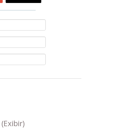
s
(Exibir)