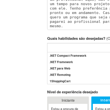
Quais habilidades são desejadas?
(O
.NET Compact Framework
.NET Framework
.NET para Web
.NET Remoting
1ShoppingCart
3DS Max
Nível de experiência desejado
3GSM
Iniciante
Inter
4D Dimension
802.11
Estou a procura de
Estou a p