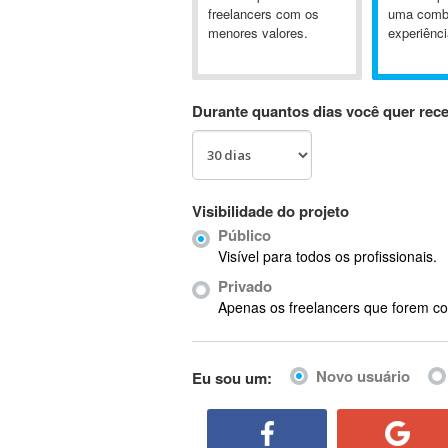
A&P
freelancers com os
uma comb
menores valores.
experiênci
A-GPS
A2Billing
AAUS Scientific Diver
Durante quantos dias você quer rec
Ab Initio
ABAP
Abaqus
ABBYY FineReader
Visibilidade do projeto
ABIS
Público
AbleCommerce
Visível para todos os profissionais.
Ableton
Privado
Ableton Live
Apenas os freelancers que forem co
Ableton Push
Abstract
Novo usuário
Eu sou um:
Abstract Window Toolkit (AWT)
Absynth
AC Drives