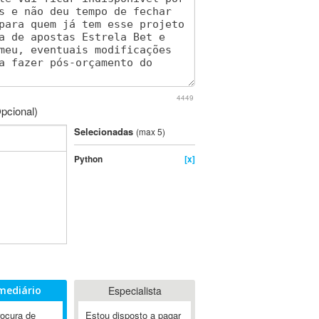
4449
pcional)
Selecionadas
(max 5)
Python
[x]
mediário
Especialista
rocura de
Estou disposto a pagar