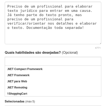
4771
Quais habilidades são desejadas?
(Opcional)
.NET Compact Framework
.NET Framework
.NET para Web
.NET Remoting
1ShoppingCart
3DS Max
Selecionadas
(max 5)
3GSM