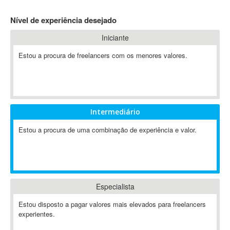
4D Dimension
Nível de experiência desejado
802.11
Iniciante
A&P
A-GPS
Estou a procura de freelancers com os menores valores.
A2Billing
AAUS Scientific Diver
Ab Initio
ABAP
Intermediário
Abaqus
Estou a procura de uma combinação de experiência e valor.
ABBYY FineReader
ABIS
AbleCommerce
Ableton
Especialista
Ableton Live
Ableton Push
Estou disposto a pagar valores mais elevados para freelancers
Abstract
experientes.
Abstract Window Toolkit (AWT)