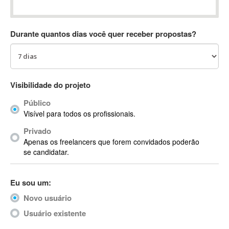
Absynth
AC Drives
Durante quantos dias você quer receber propostas?
AC3
ACARS
AccountMate
ACDSee
Visibilidade do projeto
ACID Pro
Público
ACPI
Visível para todos os profissionais.
Acrobat
Acrobat X
Privado
Apenas os freelancers que forem convidados poderão
Acronis
se candidatar.
ACT
Actian
Eu sou um:
Actimize
ActionScript
Novo usuário
ActionScript 3
Usuário existente
Active Directory